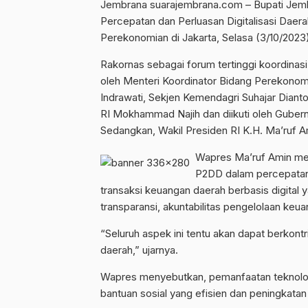
Jembrana suarajembrana.com – Bupati Jemb
Percepatan dan Perluasan Digitalisasi Daer
Perekonomian di Jakarta, Selasa (3/10/2023)
Rakornas sebagai forum tertinggi koordinasi 
oleh Menteri Koordinator Bidang Perekonomi
Indrawati, Sekjen Kemendagri Suhajar Dian
RI Mokhammad Najih dan diikuti oleh Gubern
Sedangkan, Wakil Presiden RI K.H. Ma’ruf Ami
Wapres Ma’ruf Amin men
P2DD dalam percepatan di
transaksi keuangan daerah berbasis digital
transparansi, akuntabilitas pengelolaan keua
“Seluruh aspek ini tentu akan dapat berkon
daerah,” ujarnya.
Wapres menyebutkan, pemanfaatan teknologi d
bantuan sosial yang efisien dan peningkatan