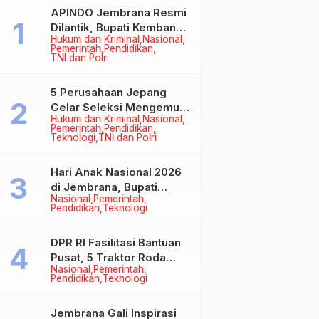
APINDO Jembrana Resmi
Dilantik, Bupati Kembang
Hukum dan Kriminal
Nasional
Minta Pengusaha Jadi
Pemerintah
Pendidikan
Motor Penggerak
TNI dan Polri
Ekonomi
5 Perusahaan Jepang
Gelar Seleksi Mengemudi
Hukum dan Kriminal
Nasional
di Jembrana, Buka
Pemerintah
Pendidikan
Peluang Kerja bagi Calon
Teknologi
TNI dan Polri
PMI
Hari Anak Nasional 2026
di Jembrana, Bupati
Nasional
Pemerintah
Kembang Tegaskan
Pendidikan
Teknologi
Pentingnya Karakter dan
Budaya di Era Teknologi
DPR RI Fasilitasi Bantuan
Pusat, 5 Traktor Roda
Nasional
Pemerintah
Empat Resmi Perkuat
Pendidikan
Teknologi
Mekanisasi Pertanian
Jembrana
Jembrana Gali Inspirasi