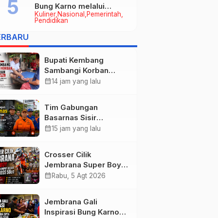
Bung Karno melalui
Kuliner
Nasional
Pemerintah
Lomba Cipta Menu
Pendidikan
Mustika Rasa
ERBARU
Bupati Kembang
Sambangi Korban
Kebakaran di
calendar_month
14 jam yang lalu
Manistutu, Bantuan
Disalurkan untuk
Tim Gabungan
Ringankan Beban
Basarnas Sisir
Warga
Pencarian Nelayan
calendar_month
15 jam yang lalu
Tenggelam di Perairan
Pantai Pengambengan
Crosser Cilik
Jembrana Super Boy
Sapu Bersih Empat
calendar_month
Rabu, 5 Agt 2026
Gelar Motocross 50cc
Jembrana Gali
Inspirasi Bung Karno