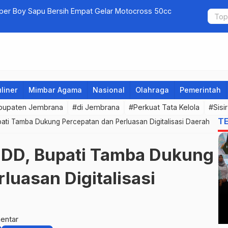
uper Boy Sapu Bersih Empat Gelar Motocross 50cc
Jembrana G
liner
Mimbar Agama
Nasional
Olahraga
Pemerintah
bupaten Jembrana
#di Jembrana
#Perkuat Tata Kelola
#Sisi
T
ati Tamba Dukung Percepatan dan Perluasan Digitalisasi Daerah
2DD, Bupati Tamba Dukung
luasan Digitalisasi
entar