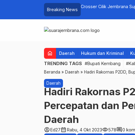
elayan Tenggelam di Perairan Pantai
Crosser Cilik Jembrana S
Breaking News
home
Daerah
Hukum dan Kriminal
Ku
TRENDING TAGS
#Bupati Kembang
#Ka
Beranda
»
Daerah
»
Hadiri Rakornas P2DD, Bup
Daerah
Hadiri Rakornas P
Percepatan dan Per
Daerah
account_circle
calendar_month
visibility
comment
Ed27
Rabu, 4 Okt 2023
578
0 kom