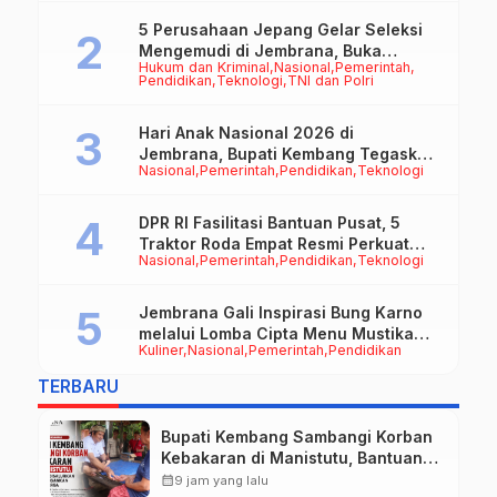
5 Perusahaan Jepang Gelar Seleksi
Mengemudi di Jembrana, Buka
Hukum dan Kriminal
Nasional
Pemerintah
Peluang Kerja bagi Calon PMI
Pendidikan
Teknologi
TNI dan Polri
Hari Anak Nasional 2026 di
Jembrana, Bupati Kembang Tegaskan
Nasional
Pemerintah
Pendidikan
Teknologi
Pentingnya Karakter dan Budaya di
Era Teknologi
DPR RI Fasilitasi Bantuan Pusat, 5
Traktor Roda Empat Resmi Perkuat
Nasional
Pemerintah
Pendidikan
Teknologi
Mekanisasi Pertanian Jembrana
Jembrana Gali Inspirasi Bung Karno
melalui Lomba Cipta Menu Mustika
Kuliner
Nasional
Pemerintah
Pendidikan
Rasa
TERBARU
Bupati Kembang Sambangi Korban
Kebakaran di Manistutu, Bantuan
Disalurkan untuk Ringankan Beban
calendar_month
9 jam yang lalu