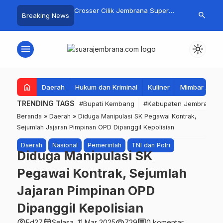
gan Basarnas Sisir
Crosser Cilik Jembrana Super
Jembrana Gal
search
Breaking News
 Nelayan Tenggelam di
Boy Sapu Bersih Empat Gelar
Karno melalu
Pantai Pengambengan
Motocross 50cc
Mustika Rasa
menu
light_mode
home
Daerah
Hukum dan Kriminal
Kuliner
Mimbar Aga
TRENDING TAGS
#Bupati Kembang
#Kabupaten Jembrana
Beranda
»
Daerah
»
Diduga Manipulasi SK Pegawai Kontrak,
Sejumlah Jajaran Pimpinan OPD Dipanggil Kepolisian
Daerah
Nasional
Pemerintah
TNI dan Polri
Diduga Manipulasi SK
Pegawai Kontrak, Sejumlah
Jajaran Pimpinan OPD
Dipanggil Kepolisian
account_circle
calendar_month
visibility
comment
Ed27
Selasa, 11 Mar 2025
729
0 komentar