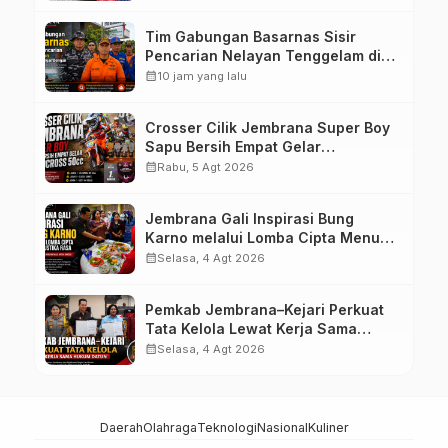
Warga
Tim Gabungan Basarnas Sisir
Pencarian Nelayan Tenggelam di
Perairan Pantai Pengambengan
calendar_month
10 jam yang lalu
Crosser Cilik Jembrana Super Boy
Sapu Bersih Empat Gelar
Motocross 50cc
calendar_month
Rabu, 5 Agt 2026
Jembrana Gali Inspirasi Bung
Karno melalui Lomba Cipta Menu
Mustika Rasa
calendar_month
Selasa, 4 Agt 2026
Pemkab Jembrana–Kejari Perkuat
Tata Kelola Lewat Kerja Sama
Hukum Datun
calendar_month
Selasa, 4 Agt 2026
Daerah
Olahraga
Teknologi
Nasional
Kuliner