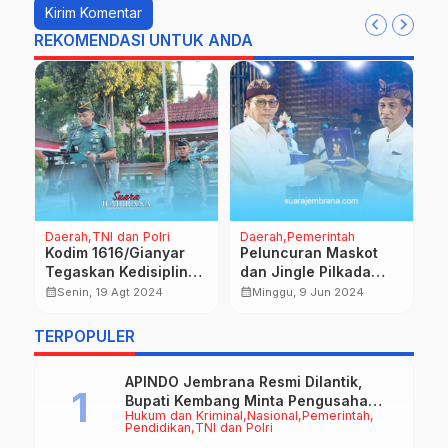
REKOMENDASI UNTUK ANDA
Daerah
TNI dan Polri
Daerah
Pemerintah
Na
Kodim 1616/Gianyar
Peluncuran Maskot
M
Tegaskan Kedisiplinan
dan Jingle Pilkada
K
Prajurit
Jembrana 2024
W
calendar_month
calendar_month
calendar_month
Senin, 19 Agt 2024
Minggu, 9 Jun 2024
K
TERPOPULER
APINDO Jembrana Resmi Dilantik,
Bupati Kembang Minta Pengusaha
Hukum dan Kriminal
Nasional
Pemerintah
Jadi Motor Penggerak Ekonomi
Pendidikan
TNI dan Polri