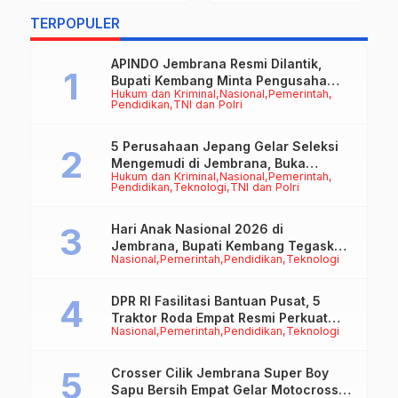
S
Pengambengan
TERPOPULER
APINDO Jembrana Resmi Dilantik,
Bupati Kembang Minta Pengusaha
Hukum dan Kriminal
Nasional
Pemerintah
Jadi Motor Penggerak Ekonomi
Pendidikan
TNI dan Polri
5 Perusahaan Jepang Gelar Seleksi
Mengemudi di Jembrana, Buka
Hukum dan Kriminal
Nasional
Pemerintah
Peluang Kerja bagi Calon PMI
Pendidikan
Teknologi
TNI dan Polri
Hari Anak Nasional 2026 di
Jembrana, Bupati Kembang Tegaskan
Nasional
Pemerintah
Pendidikan
Teknologi
Pentingnya Karakter dan Budaya di
Era Teknologi
DPR RI Fasilitasi Bantuan Pusat, 5
Traktor Roda Empat Resmi Perkuat
Nasional
Pemerintah
Pendidikan
Teknologi
Mekanisasi Pertanian Jembrana
Crosser Cilik Jembrana Super Boy
Sapu Bersih Empat Gelar Motocross