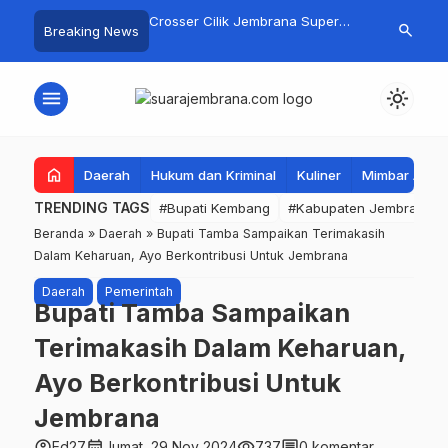
gan Basarnas Sisir
Crosser Cilik Jembrana Super
Jembrana Gal
search
Breaking News
 Nelayan Tenggelam di
Boy Sapu Bersih Empat Gelar
Karno melalu
Pantai Pengambengan
Motocross 50cc
Mustika Rasa
menu
light_mode
home
Daerah
Hukum dan Kriminal
Kuliner
Mimbar Aga
TRENDING TAGS
#Bupati Kembang
#Kabupaten Jembrana
Beranda
»
Daerah
»
Bupati Tamba Sampaikan Terimakasih
Dalam Keharuan, Ayo Berkontribusi Untuk Jembrana
Daerah
Pemerintah
Bupati Tamba Sampaikan
Terimakasih Dalam Keharuan,
Ayo Berkontribusi Untuk
Jembrana
account_circle
calendar_month
visibility
comment
Ed27
Jumat, 29 Nov 2024
737
0 komentar