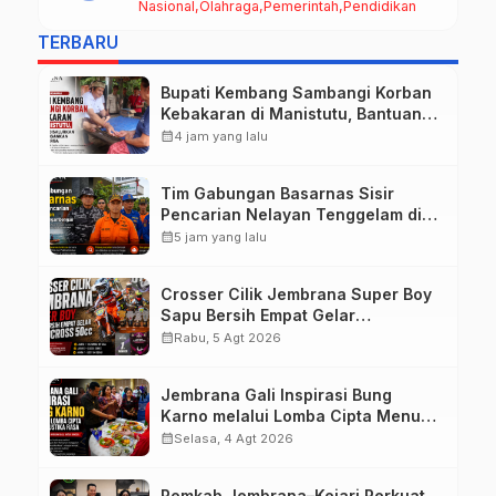
Nasional
Olahraga
Pemerintah
Pendidikan
50cc
TERBARU
Bupati Kembang Sambangi Korban
Kebakaran di Manistutu, Bantuan
Disalurkan untuk Ringankan Beban
calendar_month
4 jam yang lalu
Warga
Tim Gabungan Basarnas Sisir
Pencarian Nelayan Tenggelam di
Perairan Pantai Pengambengan
calendar_month
5 jam yang lalu
Crosser Cilik Jembrana Super Boy
Sapu Bersih Empat Gelar
Motocross 50cc
calendar_month
Rabu, 5 Agt 2026
Jembrana Gali Inspirasi Bung
Karno melalui Lomba Cipta Menu
Mustika Rasa
calendar_month
Selasa, 4 Agt 2026
Pemkab Jembrana–Kejari Perkuat