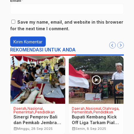
Email*
Save my name, email, and website in this browser
for the next time I comment.
REKOMENDASI UNTUK ANDA
Daerah
Nasional
Daerah
Nasional
Olahraga
P
Pemerintah
Pendidikan
Pemerintah
Pendidikan
is
K
Sinergi Pemprov Bali
Bupati Kembang Kick
B
dan Pemkab Jembrana
Off Liga Tarkam Piala
W
calendar_month
Tekan Kasus Rabies
Dandim Jembrana CUP
calendar_month
calendar_month
Minggu, 28 Sep 2025
Senin, 8 Sep 2025
K
Ke IV di