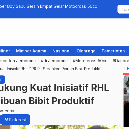
uper Boy Sapu Bersih Empat Gelar Motocross 50cc
Jembrana G
liner
Mimbar Agama
Nasional
Olahraga
Pemerintah
bupaten Jembrana
#di Jembrana
#Motocross 50cc
#Danpo
T
 Inisiatif RHL DPR RI, Serahkan Ribuan Bibit Produktif
an
kung Kuat Inisiatif RHL
ibuan Bibit Produktif
omentar
Pinterest