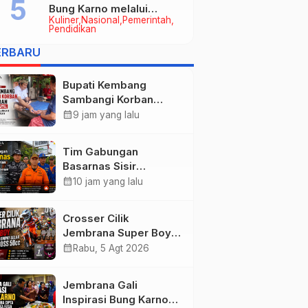
Bung Karno melalui
Kuliner
Nasional
Pemerintah
Lomba Cipta Menu
Pendidikan
Mustika Rasa
ERBARU
Bupati Kembang
Sambangi Korban
Kebakaran di
calendar_month
9 jam yang lalu
Manistutu, Bantuan
Disalurkan untuk
Tim Gabungan
Ringankan Beban
Basarnas Sisir
Warga
Pencarian Nelayan
calendar_month
10 jam yang lalu
Tenggelam di Perairan
Pantai Pengambengan
Crosser Cilik
Jembrana Super Boy
Sapu Bersih Empat
calendar_month
Rabu, 5 Agt 2026
Gelar Motocross 50cc
Jembrana Gali
Inspirasi Bung Karno