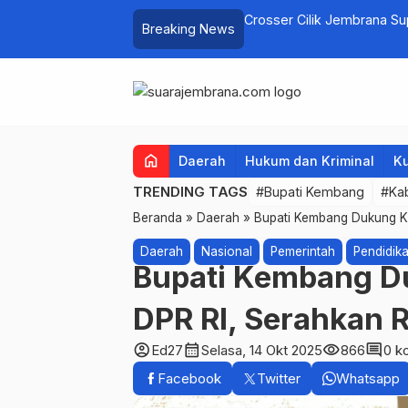
elayan Tenggelam di Perairan Pantai
Crosser Cilik Jembrana S
Breaking News
home
Daerah
Hukum dan Kriminal
Ku
TRENDING TAGS
#Bupati Kembang
#Ka
Beranda
»
Daerah
»
Bupati Kembang Dukung Kuat
Daerah
Nasional
Pemerintah
Pendidik
Bupati Kembang Du
DPR RI, Serahkan R
account_circle
calendar_month
visibility
comment
Ed27
Selasa, 14 Okt 2025
866
0 k
Facebook
Twitter
Whatsapp