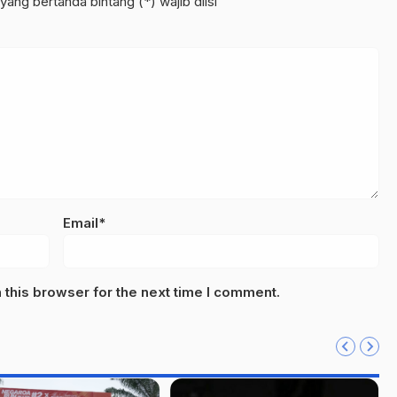
yang bertanda bintang (*) wajib diisi
Email*
this browser for the next time I comment.