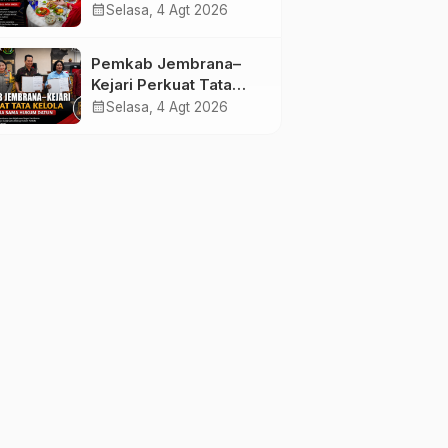
melalui Lomba Cipta
calendar_month
Selasa, 4 Agt 2026
Menu Mustika Rasa
Pemkab Jembrana–
Kejari Perkuat Tata
Kelola Lewat Kerja
calendar_month
Selasa, 4 Agt 2026
Sama Hukum Datun