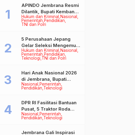
APINDO Jembrana Resmi
Dilantik, Bupati Kembang
Hukum dan Kriminal
Nasional
Minta Pengusaha Jadi
Pemerintah
Pendidikan
Motor Penggerak
TNI dan Polri
Ekonomi
5 Perusahaan Jepang
Gelar Seleksi Mengemudi
Hukum dan Kriminal
Nasional
di Jembrana, Buka
Pemerintah
Pendidikan
Peluang Kerja bagi Calon
Teknologi
TNI dan Polri
PMI
Hari Anak Nasional 2026
di Jembrana, Bupati
Nasional
Pemerintah
Kembang Tegaskan
Pendidikan
Teknologi
Pentingnya Karakter dan
Budaya di Era Teknologi
DPR RI Fasilitasi Bantuan
Pusat, 5 Traktor Roda
Nasional
Pemerintah
Empat Resmi Perkuat
Pendidikan
Teknologi
Mekanisasi Pertanian
Jembrana
Jembrana Gali Inspirasi