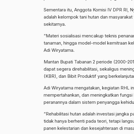
Sementara itu, Anggota Komisi IV DPR RI, 
adalah kelompok tani hutan dan masyarakat y
sekitarnya.
“Materi sosialisasi mencakup teknis penanam
tanaman, hingga model-model kemitraan ke
Adi Wiryatama.
Mantan Bupati Tabanan 2 periode (2000-2010)
dapat segera direhabilitasi, sekaligus meni
(KBR), dan Bibit Produktif yang berkelanjuta
Adi Wiryatama mengatakan, kegiatan RHL in
mempertahankan, dan meningkatkan fungsi hu
peranannya dalam sistem penyangga kehidup
“Rehabilitasi hutan adalah investasi jangka 
tidak hanya berhenti pada teori, tetapi langs
panen kelestarian dan kesejahteraan di mas