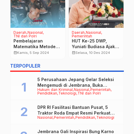
Daerah
Nasional
Daerah
Nasional
D
TNI dan Polri
Pemerintah
P
du
Pembelajaran
HUT Ke-25 DWP,
O
Matematika Metode
Yuniati Budiasa Ajak
2
Gasing di Jajaran
Jajarannya Dukung
J
calendar_month
calendar_month
calendar_month
Kamis, 5 Sep 2024
Selasa, 10 Des 2024
Korem 163/Wira Satya
Pembangunan
K
Nasional
P
TERPOPULER
N
5 Perusahaan Jepang Gelar Seleksi
Mengemudi di Jembrana, Buka
Hukum dan Kriminal
Nasional
Pemerintah
Peluang Kerja bagi Calon PMI
Pendidikan
Teknologi
TNI dan Polri
DPR RI Fasilitasi Bantuan Pusat, 5
Traktor Roda Empat Resmi Perkuat
Nasional
Pemerintah
Pendidikan
Teknologi
Mekanisasi Pertanian Jembrana
Jembrana Gali Inspirasi Bung Karno