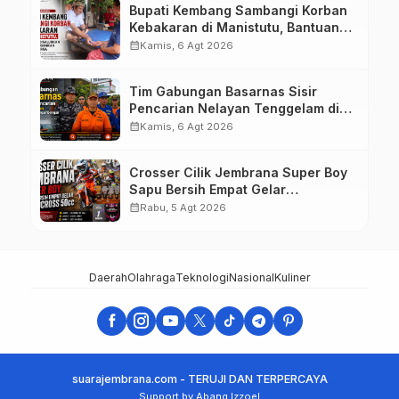
Bupati Kembang Sambangi Korban
Kebakaran di Manistutu, Bantuan
Disalurkan untuk Ringankan Beban
calendar_month
Kamis, 6 Agt 2026
Warga
Tim Gabungan Basarnas Sisir
Pencarian Nelayan Tenggelam di
Perairan Pantai Pengambengan
calendar_month
Kamis, 6 Agt 2026
Crosser Cilik Jembrana Super Boy
Sapu Bersih Empat Gelar
Motocross 50cc
calendar_month
Rabu, 5 Agt 2026
Daerah
Olahraga
Teknologi
Nasional
Kuliner
suarajembrana.com - TERUJI DAN TERPERCAYA
Support by Abang Izzoel