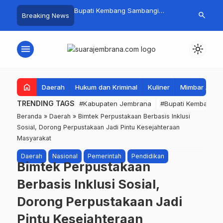
 Baru Hitungan Jam,
Bupati Kembang Sambangi
Tim Gabungan
search
Breaking News
at PKK Provinsi Bali di
Korban Kebakaran di Manistutu,
Pencarian Ne
 Raup Omzet Ratusan
Bantuan Disalurkan untuk
Perairan Pa
Ringankan Beban Warga
menu
light_mode
home
Daerah
Hukum dan Kriminal
Kuliner
Mimbar Aga
TRENDING TAGS
#Kabupaten Jembrana
#Bupati Kembang
Beranda
»
Daerah
»
Bimtek Perpustakaan Berbasis Inklusi
Sosial, Dorong Perpustakaan Jadi Pintu Kesejahteraan
Masyarakat
Daerah
Nasional
Pemerintah
Pendidikan
Bimtek Perpustakaan
Berbasis Inklusi Sosial,
Dorong Perpustakaan Jadi
Pintu Kesejahteraan