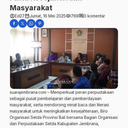
Masyarakat
account_circle
calendar_month
visibility
comment
Ed27
Jumat, 16 Mei 2025
769
0 komentar
suarajembrana.com – Memperkuat peran perpustakaan
sebagai pusat pembelajaran dan pemberdayaan
masyarakat, serta mendorong minat baca dan literasi
masyarakat untuk meningkatkan kesejahteraan, Biro
Organisasi Setda Provinsi Bali bersama Bagian Organisasi
dan Perpustakaan Setda Kabupaten Jembrana,