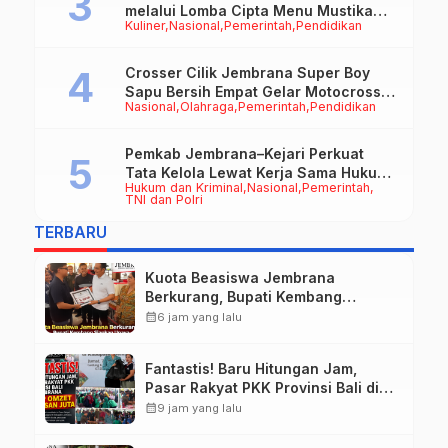
melalui Lomba Cipta Menu Mustika
Kuliner
Nasional
Pemerintah
Pendidikan
Rasa
Crosser Cilik Jembrana Super Boy
Sapu Bersih Empat Gelar Motocross
Nasional
Olahraga
Pemerintah
Pendidikan
50cc
Pemkab Jembrana–Kejari Perkuat
Tata Kelola Lewat Kerja Sama Hukum
Hukum dan Kriminal
Nasional
Pemerintah
Datun
TNI dan Polri
TERBARU
Kuota Beasiswa Jembrana
Berkurang, Bupati Kembang
Siapkan Upaya Penambahan di
calendar_month
6 jam yang lalu
Tahap II
Fantastis! Baru Hitungan Jam,
Pasar Rakyat PKK Provinsi Bali di
Jembrana Raup Omzet Ratusan
calendar_month
9 jam yang lalu
Juta