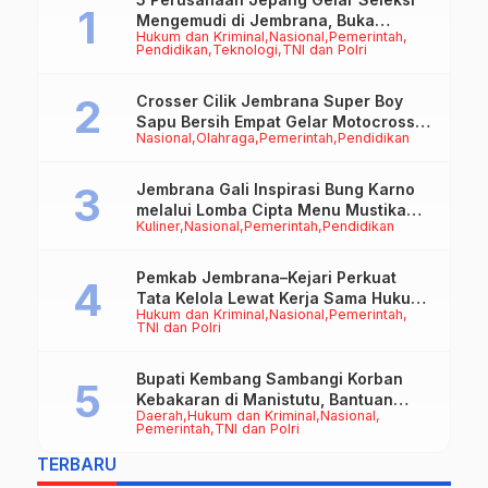
Mengemudi di Jembrana, Buka
Hukum dan Kriminal
Nasional
Pemerintah
Peluang Kerja bagi Calon PMI
Pendidikan
Teknologi
TNI dan Polri
Crosser Cilik Jembrana Super Boy
Sapu Bersih Empat Gelar Motocross
Nasional
Olahraga
Pemerintah
Pendidikan
50cc
Jembrana Gali Inspirasi Bung Karno
melalui Lomba Cipta Menu Mustika
Kuliner
Nasional
Pemerintah
Pendidikan
Rasa
Pemkab Jembrana–Kejari Perkuat
Tata Kelola Lewat Kerja Sama Hukum
Hukum dan Kriminal
Nasional
Pemerintah
Datun
TNI dan Polri
Bupati Kembang Sambangi Korban
Kebakaran di Manistutu, Bantuan
Daerah
Hukum dan Kriminal
Nasional
Disalurkan untuk Ringankan Beban
Pemerintah
TNI dan Polri
Warga
TERBARU