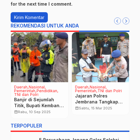
for the next time I comment.
REKOMENDASI UNTUK ANDA
Daerah
Nasional
Daerah
Nasional
D
Pemerintah
Pendidikan
Pemerintah
TNI dan Polri
H
TNI dan Polri
Na
an
Jajaran Polres
P
Banjir di Sejumlah
Jembrana Tangkap
B
Titik, Bupati Kembang
um
Pelaku Penyelundupan
calendar_month
Sabtu, 15 Mar 2025
U
Instruksikan ASN dan
calendar_month
Rabu, 10 Sep 2025
Penyu Hijau
N
calendar_month
Struktur Partai Siaga
l
Bantu Warga
TERPOPULER
P
T
5 Perusahaan Jepang Gelar Seleksi