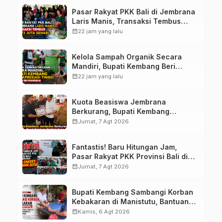
Pasar Rakyat PKK Bali di Jembrana
Laris Manis, Transaksi Tembus
Rp.672 Juta Sehari
calendar_month
22 jam yang lalu
Kelola Sampah Organik Secara
Mandiri, Bupati Kembang Beri
Apresiasi Tinggi Warga Sri
calendar_month
22 jam yang lalu
Mandala
Kuota Beasiswa Jembrana
Berkurang, Bupati Kembang
Siapkan Upaya Penambahan di
calendar_month
Jumat, 7 Agt 2026
Tahap II
Fantastis! Baru Hitungan Jam,
Pasar Rakyat PKK Provinsi Bali di
Jembrana Raup Omzet Ratusan
calendar_month
Jumat, 7 Agt 2026
Juta
Bupati Kembang Sambangi Korban
Kebakaran di Manistutu, Bantuan
Disalurkan untuk Ringankan Beban
calendar_month
Kamis, 6 Agt 2026
Warga