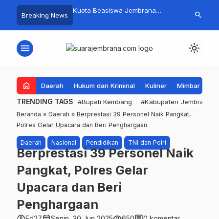
mpah Organik Secara
Kuota Beasiswa Jembrana
Fantastis! B
search
Breaking News
Bupati Kembang Beri
Berkurang, Bupati Kembang
Pasar Rakyat 
Tinggi Warga Sri
Siapkan Upaya Penambahan di
Jembrana Ra
Tahap II
Juta
menu
light_mode
home
Daerah
Hukum dan Kriminal
Kuliner
Mimbar Aga
TRENDING TAGS
#Bupati Kembang
#Kabupaten Jembrana
Beranda
»
Daerah
»
Berprestasi 39 Personel Naik Pangkat,
Polres Gelar Upacara dan Beri Penghargaan
Daerah
Nasional
Pendidikan
TNI dan Polri
Berprestasi 39 Personel Naik
Pangkat, Polres Gelar
Upacara dan Beri
Penghargaan
account_circle
calendar_month
visibility
comment
Ed27
Senin, 30 Jun 2025
650
0 komentar