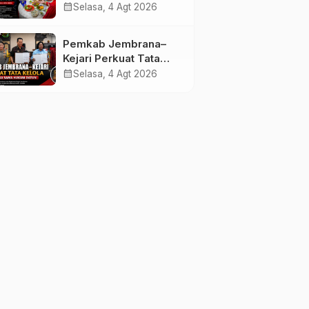
melalui Lomba Cipta
calendar_month
Selasa, 4 Agt 2026
Menu Mustika Rasa
Pemkab Jembrana–
Kejari Perkuat Tata
Kelola Lewat Kerja
calendar_month
Selasa, 4 Agt 2026
Sama Hukum Datun