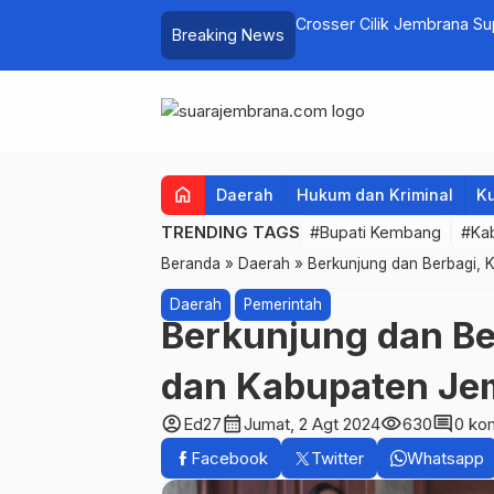
elayan Tenggelam di Perairan Pantai
Crosser Cilik Jembrana S
Breaking News
home
Daerah
Hukum dan Kriminal
Ku
TRENDING TAGS
#Bupati Kembang
#Ka
Beranda
»
Daerah
»
Berkunjung dan Berbagi, 
Daerah
Pemerintah
Berkunjung dan Ber
dan Kabupaten Je
account_circle
calendar_month
visibility
comment
Ed27
Jumat, 2 Agt 2024
630
0 ko
Facebook
Twitter
Whatsapp