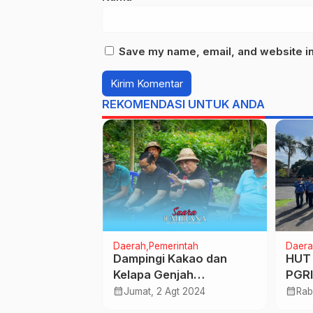
Save my name, email, and website in 
REKOMENDASI UNTUK ANDA
rintah
Daerah
Pemerintah
Daera
t Lepas 82
Dampingi Kakao dan
HUT 
i Kloter 71
Kelapa Genjah
PGRI
paten
Disiapkan Menjadi
Laku
calendar_month
calendar_month
Mei 2024
Jumat, 2 Agt 2024
Rab
Komoditi Pertanian
Tabu