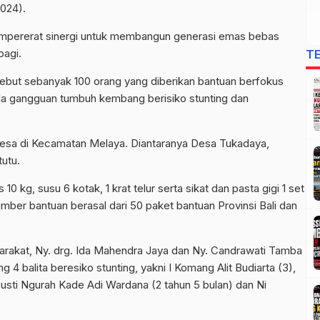
024).
mempererat sinergi untuk membangun generasi emas bebas
bagi.
T
but sebanyak 100 orang yang diberikan bantuan berfokus
ala gangguan tumbuh kembang berisiko stunting dan
 desa di Kecamatan Melaya. Diantaranya Desa Tukadaya,
utu.
 kg, susu 6 kotak, 1 krat telur serta sikat dan pasta gigi 1 set
er bantuan berasal dari 50 paket bantuan Provinsi Bali dan
rakat, Ny. drg. Ida Mahendra Jaya dan Ny. Candrawati Tamba
4 balita beresiko stunting, yakni I Komang Alit Budiarta (3),
 Gusti Ngurah Kade Adi Wardana (2 tahun 5 bulan) dan Ni