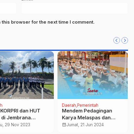
this browser for the next time I comment.
h
Daerah
Pemerintah
KORPRI dan HUT
Mendem Pedagingan
 di Jembrana
Karya Melaspas dan
kan Ziarah dan
Ngenteg Linggih Pura
calendar_month
u, 29 Nov 2023
Jumat, 21 Jun 2024
r Bunga
Majapahit