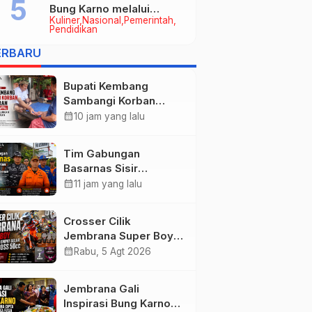
Bung Karno melalui
Kuliner
Nasional
Pemerintah
Lomba Cipta Menu
Pendidikan
Mustika Rasa
ERBARU
Bupati Kembang
Sambangi Korban
Kebakaran di
calendar_month
10 jam yang lalu
Manistutu, Bantuan
Disalurkan untuk
Tim Gabungan
Ringankan Beban
Basarnas Sisir
Warga
Pencarian Nelayan
calendar_month
11 jam yang lalu
Tenggelam di Perairan
Pantai Pengambengan
Crosser Cilik
Jembrana Super Boy
Sapu Bersih Empat
calendar_month
Rabu, 5 Agt 2026
Gelar Motocross 50cc
Jembrana Gali
Inspirasi Bung Karno