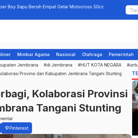
uper Boy Sapu Bersih Empat Gelar Motocross 50cc
Jembrana G
liner
Mimbar Agama
Nasional
Olahraga
Pemerintah
bupaten Jembrana
#di Jembrana
#HUT KOTA NEGARA
#unt
T
Kolaborasi Provinsi dan Kabupaten Jembrana Tangani Stunting
bagi, Kolaborasi Provinsi
mbrana Tangani Stunting
mentar
Pinterest