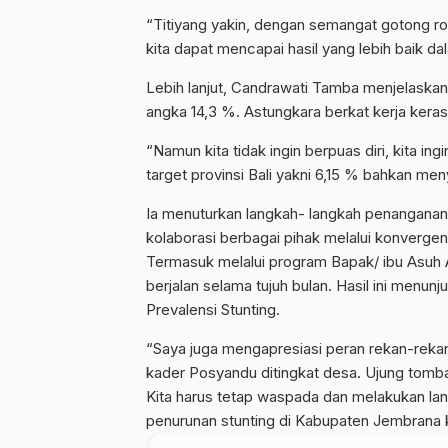
“Titiyang yakin, dengan semangat gotong ro
kita dapat mencapai hasil yang lebih baik d
Lebih lanjut, Candrawati Tamba menjelaskan 
angka 14,3 %. Astungkara berkat kerja keras 
“Namun kita tidak ingin berpuas diri, kita in
target provinsi Bali yakni 6,15 % bahkan men
Ia menuturkan langkah- langkah penanganan 
kolaborasi berbagai pihak melalui konvergen
Termasuk melalui program Bapak/ ibu Asuh
berjalan selama tujuh bulan. Hasil ini menu
Prevalensi Stunting.
“Saya juga mengapresiasi peran rekan-reka
kader Posyandu ditingkat desa. Ujung tomba
Kita harus tetap waspada dan melakukan lan
penurunan stunting di Kabupaten Jembrana 