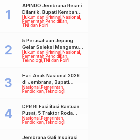
APINDO Jembrana Resmi
Dilantik, Bupati Kembang
Hukum dan Kriminal
Nasional
Minta Pengusaha Jadi
Pemerintah
Pendidikan
Motor Penggerak
TNI dan Polri
Ekonomi
5 Perusahaan Jepang
Gelar Seleksi Mengemudi
Hukum dan Kriminal
Nasional
di Jembrana, Buka
Pemerintah
Pendidikan
Peluang Kerja bagi Calon
Teknologi
TNI dan Polri
PMI
Hari Anak Nasional 2026
di Jembrana, Bupati
Nasional
Pemerintah
Kembang Tegaskan
Pendidikan
Teknologi
Pentingnya Karakter dan
Budaya di Era Teknologi
DPR RI Fasilitasi Bantuan
Pusat, 5 Traktor Roda
Nasional
Pemerintah
Empat Resmi Perkuat
Pendidikan
Teknologi
Mekanisasi Pertanian
Jembrana
Jembrana Gali Inspirasi