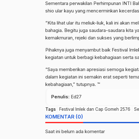
Sementara perwakilan Perhimpunan INTI Bali
shio ular kayu yang mencerminkan kecerda
“Kita lihat ular itu meliuk-liuk, kali ini aka
bahagia. Begitu juga saudara-saudara kita 
kemakmuran, rejeki dan sukses yang berlimpa
Pihaknya juga menyambut baik Festival Iml
kegiatan untuk berbagi kebahagiaan serta 
“Saya memberikan apresiasi semoga kegiatan 
dalam kegiatan ini semakin erat seperti te
kebahagiaan,” tutupnya. ™
Penulis
: Ed27
Tags
Festival Imlek dan Cap Gomeh 2576
Se
KOMENTAR (0)
Saat ini belum ada komentar