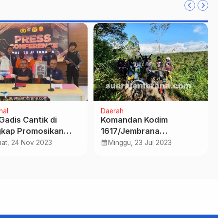
nal
Daerah
Gadis Cantik di
Komandan Kodim
kap Promosikan
1617/Jembrana
 Online di Media
Penggemar Otomotif dan
calendar_month
at, 24 Nov 2023
Minggu, 23 Jul 2023
al
Pecinta Binatang