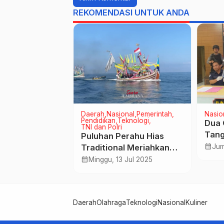
REKOMENDASI UNTUK ANDA
onal
Pemerintah
Daerah
Nasional
Pemerintah
Nasio
Pendidikan
Teknologi
Dua 
TNI dan Polri
smi, Bupati
Tang
Puluhan Perahu Hias
ka Jembrana
Judi
calendar_month
Traditional Meriahkan
Jum
tival Bupati
2 Sep 2024
Sosi
Tradisi Petik Laut di
calendar_month
Minggu, 13 Jul 2025
Pengambengan
Daerah
Olahraga
Teknologi
Nasional
Kuliner