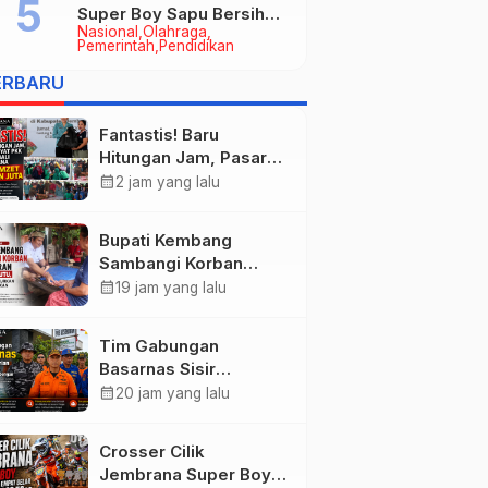
Super Boy Sapu Bersih
Nasional
Olahraga
Empat Gelar Motocross
Pemerintah
Pendidikan
50cc
ERBARU
Fantastis! Baru
Hitungan Jam, Pasar
Rakyat PKK Provinsi
calendar_month
2 jam yang lalu
Bali di Jembrana Raup
Omzet Ratusan Juta
Bupati Kembang
Sambangi Korban
Kebakaran di
calendar_month
19 jam yang lalu
Manistutu, Bantuan
Disalurkan untuk
Tim Gabungan
Ringankan Beban
Basarnas Sisir
Warga
Pencarian Nelayan
calendar_month
20 jam yang lalu
Tenggelam di Perairan
Pantai Pengambengan
Crosser Cilik
Jembrana Super Boy