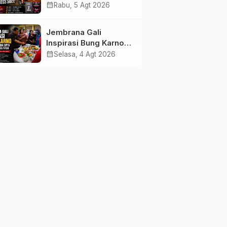
Sapu Bersih Empat
calendar_month
Rabu, 5 Agt 2026
Gelar Motocross 50cc
Jembrana Gali
Inspirasi Bung Karno
melalui Lomba Cipta
calendar_month
Selasa, 4 Agt 2026
Menu Mustika Rasa