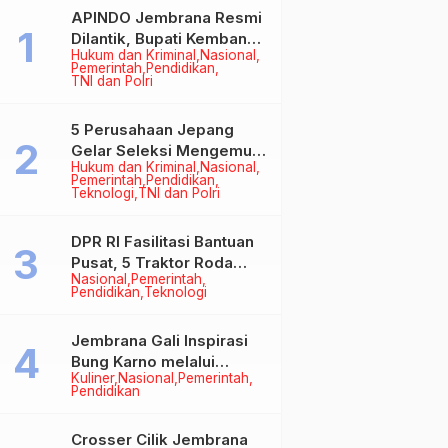
APINDO Jembrana Resmi
Dilantik, Bupati Kembang
Hukum dan Kriminal
Nasional
Minta Pengusaha Jadi
Pemerintah
Pendidikan
Motor Penggerak
TNI dan Polri
Ekonomi
5 Perusahaan Jepang
Gelar Seleksi Mengemudi
Hukum dan Kriminal
Nasional
di Jembrana, Buka
Pemerintah
Pendidikan
Peluang Kerja bagi Calon
Teknologi
TNI dan Polri
PMI
DPR RI Fasilitasi Bantuan
Pusat, 5 Traktor Roda
Nasional
Pemerintah
Empat Resmi Perkuat
Pendidikan
Teknologi
Mekanisasi Pertanian
Jembrana
Jembrana Gali Inspirasi
Bung Karno melalui
Kuliner
Nasional
Pemerintah
Lomba Cipta Menu
Pendidikan
Mustika Rasa
Crosser Cilik Jembrana