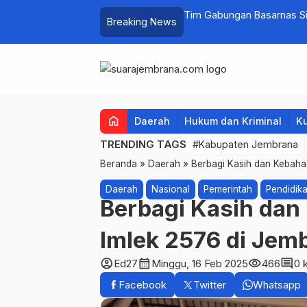
n di Manistutu, Bantuan Disalurkan
Tim Gabungan Basarnas Sis
Breaking News
Pengambengan
home
Daerah
Hukum dan Kriminal
Ku
TRENDING TAGS
#Kabupaten Jembrana
Beranda
»
Daerah
»
Berbagi Kasih dan Kebahag
Daerah
Nasional
Pemerintah
Pendidik
Berbagi Kasih dan
Imlek 2576 di Jem
account_circle
calendar_month
visibility
comment
Ed27
Minggu, 16 Feb 2025
466
0 
Facebook
Twitter
Whatsapp