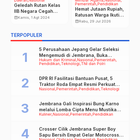
Daerah
Nasional
Mimbar Agama
Nasional
D
Pemerintah
Pendidikan
T
Geledah Rutan Kelas
Hemat Jutaan Rupiah,
D
IIB Negara Cegah
Ratusan Warga Ikuti
0
Masuknya Barang-
calendar_month
Kamis, 1 Agt 2024
a
Program Ngaben
P
calendar_month
calendar_month
Rabu, 29 Jul 2026
Barang Terlarang
Massal Gratis
K
Kembang-Ipat
B
TERPOPULER
K
5 Perusahaan Jepang Gelar Seleksi
Mengemudi di Jembrana, Buka
Hukum dan Kriminal
Nasional
Pemerintah
Peluang Kerja bagi Calon PMI
Pendidikan
Teknologi
TNI dan Polri
DPR RI Fasilitasi Bantuan Pusat, 5
Traktor Roda Empat Resmi Perkuat
Nasional
Pemerintah
Pendidikan
Teknologi
Mekanisasi Pertanian Jembrana
Jembrana Gali Inspirasi Bung Karno
melalui Lomba Cipta Menu Mustika
Kuliner
Nasional
Pemerintah
Pendidikan
Rasa
Crosser Cilik Jembrana Super Boy
Sapu Bersih Empat Gelar Motocross
Nasional
Olahraga
Pemerintah
Pendidikan