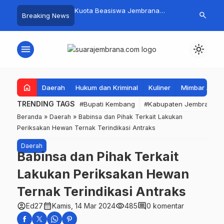
mpah Organik Secara
Kuota Beasiswa Jembrana
Fantastis! B
search
Breaking News
Bupati Kembang Beri
Berkurang, Bupati Kembang
Pasar Rakyat 
Tinggi Warga Sri
Siapkan Upaya Penambahan di
Jembrana Ra
Tahap II
Juta
menu
light_mode
home
Daerah
Hukum dan Kriminal
Kuliner
Mimbar Aga
TRENDING TAGS
#Bupati Kembang
#Kabupaten Jembrana
Beranda
»
Daerah
»
Babinsa dan Pihak Terkait Lakukan
Periksakan Hewan Ternak Terindikasi Antraks
Daerah
Babinsa dan Pihak Terkait
Lakukan Periksakan Hewan
Ternak Terindikasi Antraks
account_circle
calendar_month
visibility
comment
Ed27
Kamis, 14 Mar 2024
485
0 komentar