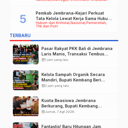
50cc
Pemkab Jembrana–Kejari Perkuat
Tata Kelola Lewat Kerja Sama Hukum
Hukum dan Kriminal
Nasional
Pemerintah
Datun
TNI dan Polri
TERBARU
Pasar Rakyat PKK Bali di Jembrana
Laris Manis, Transaksi Tembus
Rp.672 Juta Sehari
calendar_month
1 jam yang lalu
Kelola Sampah Organik Secara
Mandiri, Bupati Kembang Beri
Apresiasi Tinggi Warga Sri
calendar_month
2 jam yang lalu
Mandala
Kuota Beasiswa Jembrana
Berkurang, Bupati Kembang
Siapkan Upaya Penambahan di
calendar_month
Jumat, 7 Agt 2026
Tahap II
Fantastis! Baru Hitungan Jam,