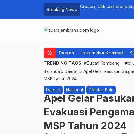
elayan Tenggelam di Perairan Pantai
Crosser Cilik Jembrana S
Breaking News
home
Daerah
Hukum dan Kriminal
Ku
TRENDING TAGS
#Bupati Kembang
#di
Beranda
»
Daerah
»
Apel Gelar Pasukan Satga
MSP Tahun 2024
Daerah
Nasional
TNI dan Polri
Apel Gelar Pasuka
Evakuasi Pengaman
MSP Tahun 2024