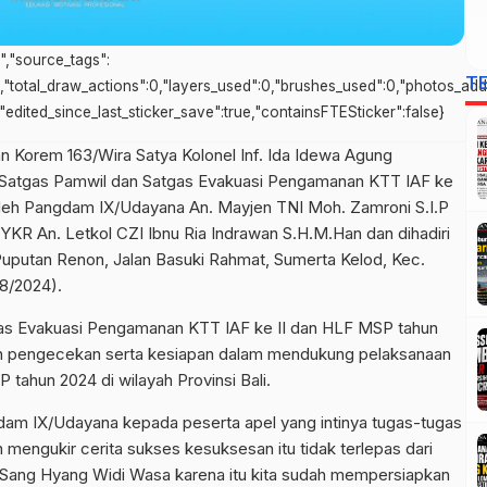
s","source_tags":
T
0,"total_draw_actions":0,"layers_used":0,"brushes_used":0,"photos_adde
e,"edited_since_last_sticker_save":true,"containsFTESticker":false}
 Korem 163/Wira Satya Kolonel Inf. Ida Idewa Agung
an Satgas Pamwil dan Satgas Evakuasi Pengamanan KTT IAF ke
oleh Pangdam IX/Udayana An. Mayjen TNI Moh. Zamroni S.I.P
KR An. Letkol CZI Ibnu Ria Indrawan S.H.M.Han dan dihadiri
Puputan Renon, Jalan Basuki Rahmat, Sumerta Kelod, Kec.
8/2024).
gas Evakuasi Pengamanan KTT IAF ke II dan HLF MSP tahun
an pengecekan serta kesiapan dalam mendukung pelaksanaan
P tahun 2024 di wilayah Provinsi Bali.
am IX/Udayana kepada peserta apel yang intinya tugas-tugas
n mengukir cerita sukses kesuksesan itu tidak terlepas dari
Sang Hyang Widi Wasa karena itu kita sudah mempersiapkan