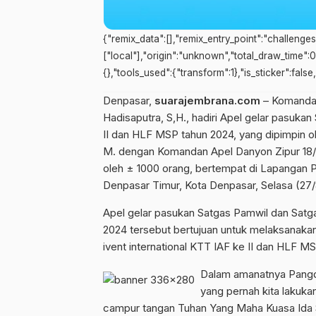
{"remix_data":[],"remix_entry_point":"challenge
["local"],"origin":"unknown","total_draw_time":
{},"tools_used":{"transform":1},"is_sticker":fals
Denpasar,
suarajembrana.com
– Komandan
Hadisaputra, S,H., hadiri Apel gelar pasuk
II dan HLF MSP tahun 2024, yang dipimpin 
M. dengan Komandan Apel Danyon Zipur 18/Y
oleh ± 1000 orang, bertempat di Lapangan 
Denpasar Timur, Kota Denpasar, Selasa (27/
Apel gelar pasukan Satgas Pamwil dan Sat
2024 tersebut bertujuan untuk melaksanak
ivent international KTT IAF ke II dan HLF MS
Dalam amanatnya Pangd
yang pernah kita lakuka
campur tangan Tuhan Yang Maha Kuasa Ida 