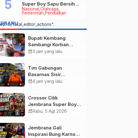
Super Boy Sapu Bersih
Nasional
Olahraga
Empat Gelar Motocross
Pemerintah
Pendidikan
50cc
ERBARU
d":0,"total_editor_actions":
Bupati Kembang
Sambangi Korban
Kebakaran di
calendar_month
3 jam yang lalu
Manistutu, Bantuan
Disalurkan untuk
Tim Gabungan
Ringankan Beban
Basarnas Sisir
Warga
Pencarian Nelayan
calendar_month
4 jam yang lalu
Tenggelam di Perairan
Pantai Pengambengan
Crosser Cilik
Jembrana Super Boy
Sapu Bersih Empat
calendar_month
Rabu, 5 Agt 2026
Gelar Motocross 50cc
Jembrana Gali
Inspirasi Bung Karno