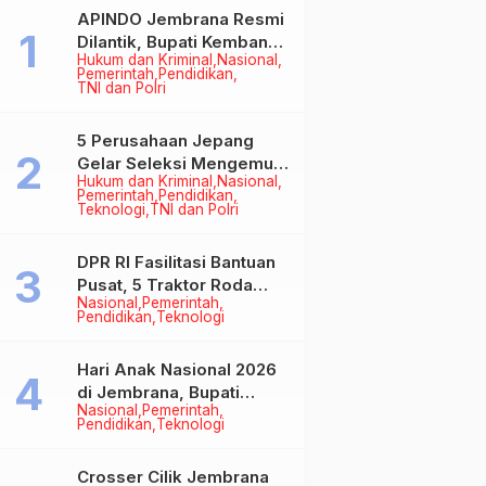
APINDO Jembrana Resmi
Dilantik, Bupati Kembang
Hukum dan Kriminal
Nasional
Minta Pengusaha Jadi
Pemerintah
Pendidikan
Motor Penggerak
TNI dan Polri
Ekonomi
5 Perusahaan Jepang
Gelar Seleksi Mengemudi
Hukum dan Kriminal
Nasional
di Jembrana, Buka
Pemerintah
Pendidikan
Peluang Kerja bagi Calon
Teknologi
TNI dan Polri
PMI
DPR RI Fasilitasi Bantuan
Pusat, 5 Traktor Roda
Nasional
Pemerintah
Empat Resmi Perkuat
Pendidikan
Teknologi
Mekanisasi Pertanian
Jembrana
Hari Anak Nasional 2026
di Jembrana, Bupati
Nasional
Pemerintah
Kembang Tegaskan
Pendidikan
Teknologi
Pentingnya Karakter dan
Budaya di Era Teknologi
Crosser Cilik Jembrana