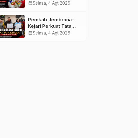
melalui Lomba Cipta
calendar_month
Selasa, 4 Agt 2026
Menu Mustika Rasa
Pemkab Jembrana–
Kejari Perkuat Tata
Kelola Lewat Kerja
calendar_month
Selasa, 4 Agt 2026
Sama Hukum Datun