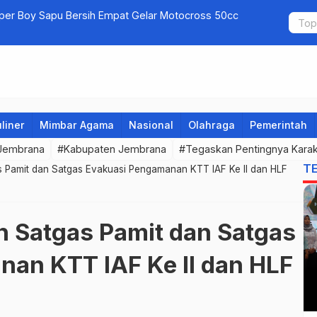
uper Boy Sapu Bersih Empat Gelar Motocross 50cc
Jembrana G
liner
Mimbar Agama
Nasional
Olahraga
Pemerintah
 Jembrana
#Kabupaten Jembrana
#Tegaskan Pentingnya Karak
T
s Pamit dan Satgas Evakuasi Pengamanan KTT IAF Ke II dan HLF
n Satgas Pamit dan Satgas
an KTT IAF Ke II dan HLF