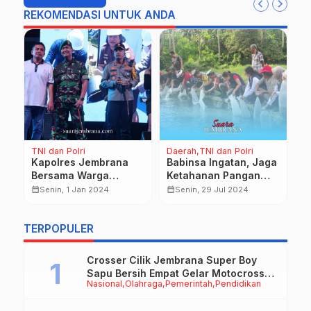
REKOMENDASI UNTUK ANDA
TNI dan Polri
Daerah
TNI dan Polri
D
H
m
Kapolres Jembrana
Babinsa Ingatan, Jaga
Na
Bersama Warga
Ketahanan Pangan
E
Saksikan Moment
dan Ekosistem
calendar_month
calendar_month
Senin, 1 Jan 2024
Senin, 29 Jul 2024
P
Detik-Detik Pergantian
Perairan Lingkungan
S
calendar_month
Tahun Baru
K
TERPOPULER
O
Crosser Cilik Jembrana Super Boy
Sapu Bersih Empat Gelar Motocross
Nasional
Olahraga
Pemerintah
Pendidikan
50cc