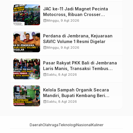
JAC ke-11 Jadi Magnet Pecinta
Motocross, Ribuan Crosser
Ramaikan HUT Kota Negara ke-131
calendar_month
Minggu, 9 Agt 2026
Perdana di Jembrana, Kejuaraan
SAVIC Volume 1 Resmi Digelar
calendar_month
Minggu, 9 Agt 2026
Pasar Rakyat PKK Bali di Jembrana
Laris Manis, Transaksi Tembus
Rp.672 Juta Sehari
calendar_month
Sabtu, 8 Agt 2026
Kelola Sampah Organik Secara
Mandiri, Bupati Kembang Beri
Apresiasi Tinggi Warga Sri
calendar_month
Sabtu, 8 Agt 2026
Mandala
Daerah
Olahraga
Teknologi
Nasional
Kuliner