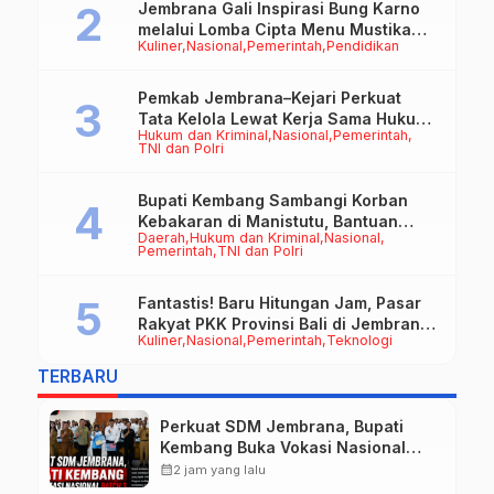
Jembrana Gali Inspirasi Bung Karno
melalui Lomba Cipta Menu Mustika
Kuliner
Nasional
Pemerintah
Pendidikan
Rasa
Pemkab Jembrana–Kejari Perkuat
Tata Kelola Lewat Kerja Sama Hukum
Hukum dan Kriminal
Nasional
Pemerintah
Datun
TNI dan Polri
Bupati Kembang Sambangi Korban
Kebakaran di Manistutu, Bantuan
Daerah
Hukum dan Kriminal
Nasional
Disalurkan untuk Ringankan Beban
Pemerintah
TNI dan Polri
Warga
Fantastis! Baru Hitungan Jam, Pasar
Rakyat PKK Provinsi Bali di Jembrana
Kuliner
Nasional
Pemerintah
Teknologi
Raup Omzet Ratusan Juta
TERBARU
Perkuat SDM Jembrana, Bupati
Kembang Buka Vokasi Nasional
Batch 3
calendar_month
2 jam yang lalu