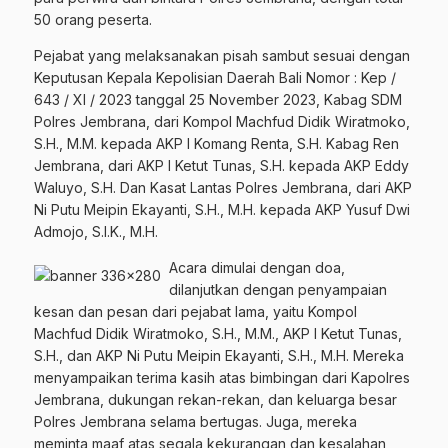
50 orang peserta.
Pejabat yang melaksanakan pisah sambut sesuai dengan
Keputusan Kepala Kepolisian Daerah Bali Nomor : Kep /
643 / XI / 2023 tanggal 25 November 2023, Kabag SDM
Polres Jembrana, dari Kompol Machfud Didik Wiratmoko,
S.H., M.M. kepada AKP I Komang Renta, S.H. Kabag Ren
Jembrana, dari AKP I Ketut Tunas, S.H. kepada AKP Eddy
Waluyo, S.H. Dan Kasat Lantas Polres Jembrana, dari AKP
Ni Putu Meipin Ekayanti, S.H., M.H. kepada AKP Yusuf Dwi
Admojo, S.I.K., M.H.
Acara dimulai dengan doa,
dilanjutkan dengan penyampaian
kesan dan pesan dari pejabat lama, yaitu Kompol
Machfud Didik Wiratmoko, S.H., M.M., AKP I Ketut Tunas,
S.H., dan AKP Ni Putu Meipin Ekayanti, S.H., M.H. Mereka
menyampaikan terima kasih atas bimbingan dari Kapolres
Jembrana, dukungan rekan-rekan, dan keluarga besar
Polres Jembrana selama bertugas. Juga, mereka
meminta maaf atas segala kekurangan dan kesalahan