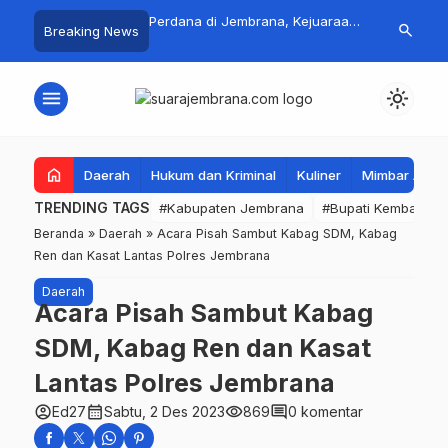
 Jadi Magnet Pecinta
Perdana di Jembrana, Kejuaraan
Pasar Rakyat 
search
Breaking News
, Ribuan Crosser
SAVIC Volume 1 Resmi Digelar
Jembrana Lar
HUT Kota Negara ke-
Tembus Rp.67
menu
light_mode
home
Daerah
Hukum dan Kriminal
Kuliner
Mimbar Aga
TRENDING TAGS
#Kabupaten Jembrana
#Bupati Kembang
Beranda
»
Daerah
»
Acara Pisah Sambut Kabag SDM, Kabag
Ren dan Kasat Lantas Polres Jembrana
Daerah
Acara Pisah Sambut Kabag
SDM, Kabag Ren dan Kasat
Lantas Polres Jembrana
account_circle
calendar_month
visibility
comment
Ed27
Sabtu, 2 Des 2023
869
0 komentar