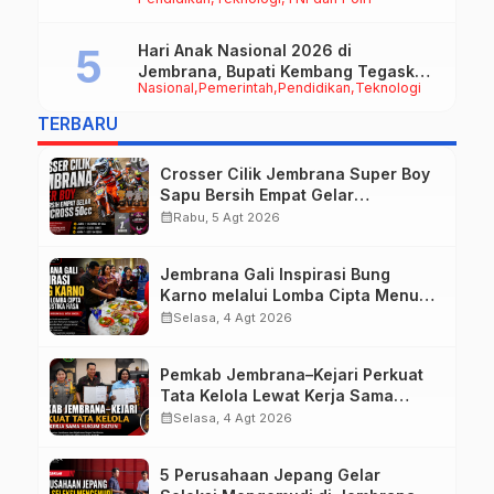
Hari Anak Nasional 2026 di
Jembrana, Bupati Kembang Tegaskan
Nasional
Pemerintah
Pendidikan
Teknologi
Pentingnya Karakter dan Budaya di
Era Teknologi
TERBARU
Crosser Cilik Jembrana Super Boy
Sapu Bersih Empat Gelar
Motocross 50cc
calendar_month
Rabu, 5 Agt 2026
Jembrana Gali Inspirasi Bung
Karno melalui Lomba Cipta Menu
Mustika Rasa
calendar_month
Selasa, 4 Agt 2026
Pemkab Jembrana–Kejari Perkuat
Tata Kelola Lewat Kerja Sama
Hukum Datun
calendar_month
Selasa, 4 Agt 2026
5 Perusahaan Jepang Gelar