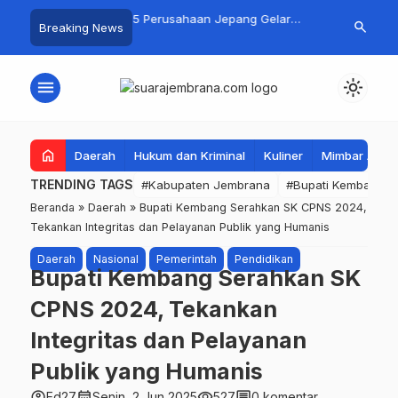
mbrana–Kejari Perkuat
5 Perusahaan Jepang Gelar
DPR RI Fasili
search
Breaking News
la Lewat Kerja Sama
Seleksi Mengemudi di Jembrana,
Traktor Roda
tun
Buka Peluang Kerja bagi Calon
Perkuat Meka
PMI
Jembrana
menu
light_mode
home
Daerah
Hukum dan Kriminal
Kuliner
Mimbar Aga
TRENDING TAGS
#Kabupaten Jembrana
#Bupati Kembang
Beranda
»
Daerah
»
Bupati Kembang Serahkan SK CPNS 2024,
Tekankan Integritas dan Pelayanan Publik yang Humanis
Daerah
Nasional
Pemerintah
Pendidikan
Bupati Kembang Serahkan SK
CPNS 2024, Tekankan
Integritas dan Pelayanan
Publik yang Humanis
account_circle
calendar_month
visibility
comment
Ed27
Senin, 2 Jun 2025
527
0 komentar