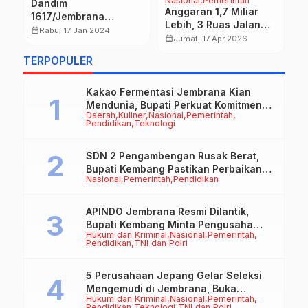
Nasional
Pemerintah
Dandim
D
Anggaran 1,7 Miliar
1617/Jembrana
M
Lebih, 3 Ruas Jalan
Tegaskan Disiplin dan
A
calendar_month
calendar_month
Rabu, 17 Jan 2024
Desa Candikusuma
calendar_month
Jumat, 17 Apr 2026
Etika Serta Netralitas
M
Diperbaiki
Prajurit
TERPOPULER
Kakao Fermentasi Jembrana Kian
Mendunia, Bupati Perkuat Komitmen
Daerah
Kuliner
Nasional
Pemerintah
pada Standar Mutu dan Keberlanjutan
Pendidikan
Teknologi
SDN 2 Pengambengan Rusak Berat,
Bupati Kembang Pastikan Perbaikan
Nasional
Pemerintah
Pendidikan
Jadi Prioritas
APINDO Jembrana Resmi Dilantik,
Bupati Kembang Minta Pengusaha
Hukum dan Kriminal
Nasional
Pemerintah
Jadi Motor Penggerak Ekonomi
Pendidikan
TNI dan Polri
5 Perusahaan Jepang Gelar Seleksi
Mengemudi di Jembrana, Buka
Hukum dan Kriminal
Nasional
Pemerintah
Peluang Kerja bagi Calon PMI
Pendidikan
Teknologi
TNI dan Polri