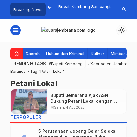
! Baru Hitungan Jam,
Bupati Kembang Sambangi
Tim Gabunga
search
Breaking News
yat PKK Provinsi Bali di
Korban Kebakaran di Manistutu,
Pencarian N
 Raup Omzet Ratusan
Bantuan Disalurkan untuk
Perairan Pa
Ringankan Beban Warga
menu
light_mode
home
Daerah
Hukum dan Kriminal
Kuliner
Mimbar Aga
TRENDING TAGS
#Bupati Kembang
#Kabupaten Jembrana
Beranda
»
Tag "Petani Lokal"
Petani Lokal
Bupati Jembrana Ajak ASN
Dukung Petani Lokal dengan
Membeli Beras di KUD
calendar_month
Senin, 4 Agt 2025
TERPOPULER
5 Perusahaan Jepang Gelar Seleksi
Mengemudi di Jembrana, Buka