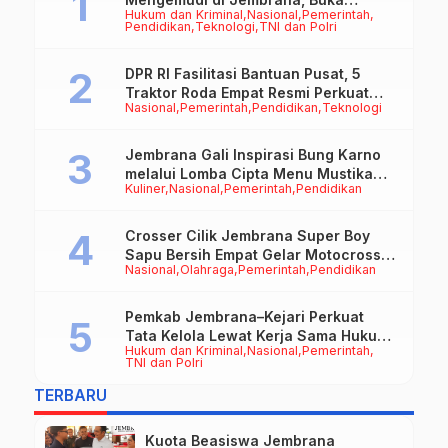
Hukum dan Kriminal
Nasional
Pemerintah
Peluang Kerja bagi Calon PMI
Pendidikan
Teknologi
TNI dan Polri
DPR RI Fasilitasi Bantuan Pusat, 5
Traktor Roda Empat Resmi Perkuat
Nasional
Pemerintah
Pendidikan
Teknologi
Mekanisasi Pertanian Jembrana
Jembrana Gali Inspirasi Bung Karno
melalui Lomba Cipta Menu Mustika
Kuliner
Nasional
Pemerintah
Pendidikan
Rasa
Crosser Cilik Jembrana Super Boy
Sapu Bersih Empat Gelar Motocross
Nasional
Olahraga
Pemerintah
Pendidikan
50cc
Pemkab Jembrana–Kejari Perkuat
Tata Kelola Lewat Kerja Sama Hukum
Hukum dan Kriminal
Nasional
Pemerintah
Datun
TNI dan Polri
TERBARU
Kuota Beasiswa Jembrana