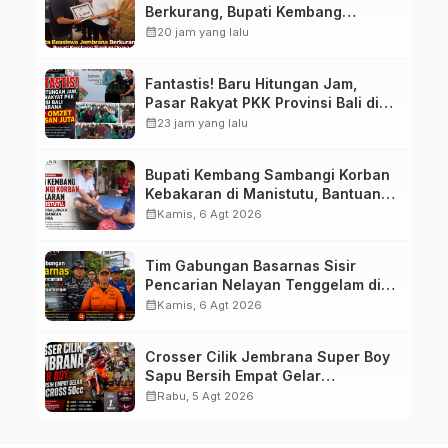
Berkurang, Bupati Kembang
Siapkan Upaya Penambahan di
calendar_month
20 jam yang lalu
Tahap II
Fantastis! Baru Hitungan Jam,
Pasar Rakyat PKK Provinsi Bali di
Jembrana Raup Omzet Ratusan
calendar_month
23 jam yang lalu
Juta
Bupati Kembang Sambangi Korban
Kebakaran di Manistutu, Bantuan
Disalurkan untuk Ringankan Beban
calendar_month
Kamis, 6 Agt 2026
Warga
Tim Gabungan Basarnas Sisir
Pencarian Nelayan Tenggelam di
Perairan Pantai Pengambengan
calendar_month
Kamis, 6 Agt 2026
Crosser Cilik Jembrana Super Boy
Sapu Bersih Empat Gelar
Motocross 50cc
calendar_month
Rabu, 5 Agt 2026