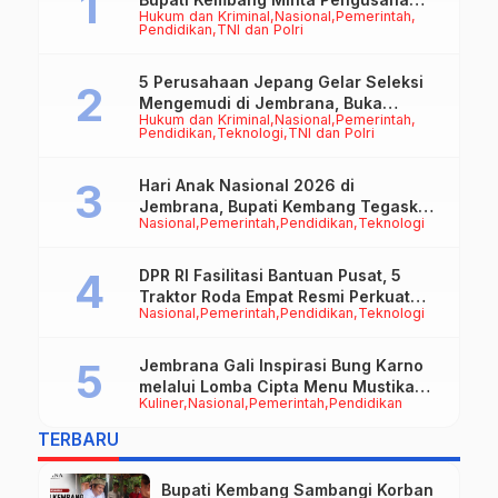
Hukum dan Kriminal
Nasional
Pemerintah
Jadi Motor Penggerak Ekonomi
Pendidikan
TNI dan Polri
5 Perusahaan Jepang Gelar Seleksi
Mengemudi di Jembrana, Buka
Hukum dan Kriminal
Nasional
Pemerintah
Peluang Kerja bagi Calon PMI
Pendidikan
Teknologi
TNI dan Polri
Hari Anak Nasional 2026 di
Jembrana, Bupati Kembang Tegaskan
Nasional
Pemerintah
Pendidikan
Teknologi
Pentingnya Karakter dan Budaya di
Era Teknologi
DPR RI Fasilitasi Bantuan Pusat, 5
Traktor Roda Empat Resmi Perkuat
Nasional
Pemerintah
Pendidikan
Teknologi
Mekanisasi Pertanian Jembrana
Jembrana Gali Inspirasi Bung Karno
melalui Lomba Cipta Menu Mustika
Kuliner
Nasional
Pemerintah
Pendidikan
Rasa
TERBARU
Bupati Kembang Sambangi Korban