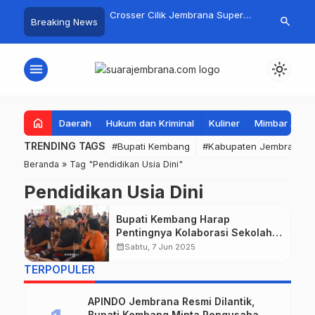
gan Basarnas Sisir
Crosser Cilik Jembrana Super
Jembrana Gal
search
Breaking News
 Nelayan Tenggelam di
Boy Sapu Bersih Empat Gelar
Karno melalu
Pantai Pengambengan
Motocross 50cc
Mustika Rasa
menu
light_mode
home
Daerah
Hukum dan Kriminal
Kuliner
Mimbar Aga
TRENDING TAGS
#Bupati Kembang
#Kabupaten Jembrana
Beranda
»
Tag "Pendidikan Usia Dini"
Pendidikan Usia Dini
Bupati Kembang Harap
Pentingnya Kolaborasi Sekolah
dan Orang Tua Untuk Pendidikan
calendar_month
Sabtu, 7 Jun 2025
Usia Dini
TERPOPULER
APINDO Jembrana Resmi Dilantik,
Bupati Kembang Minta Pengusaha