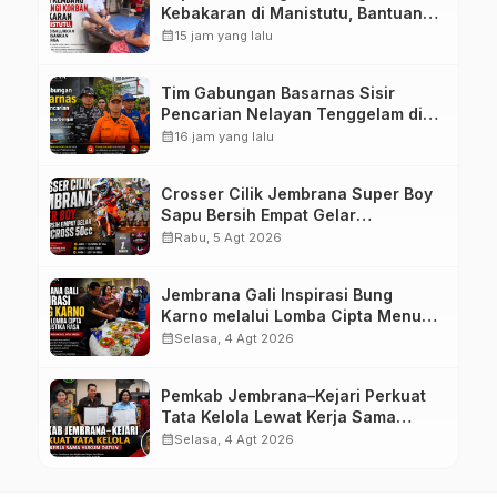
Kebakaran di Manistutu, Bantuan
Disalurkan untuk Ringankan Beban
calendar_month
15 jam yang lalu
Warga
Tim Gabungan Basarnas Sisir
Pencarian Nelayan Tenggelam di
Perairan Pantai Pengambengan
calendar_month
16 jam yang lalu
Crosser Cilik Jembrana Super Boy
Sapu Bersih Empat Gelar
Motocross 50cc
calendar_month
Rabu, 5 Agt 2026
Jembrana Gali Inspirasi Bung
Karno melalui Lomba Cipta Menu
Mustika Rasa
calendar_month
Selasa, 4 Agt 2026
Pemkab Jembrana–Kejari Perkuat
Tata Kelola Lewat Kerja Sama
Hukum Datun
calendar_month
Selasa, 4 Agt 2026