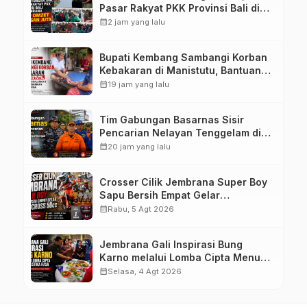
Pasar Rakyat PKK Provinsi Bali di
Jembrana Raup Omzet Ratusan
calendar_month
2 jam yang lalu
Juta
Bupati Kembang Sambangi Korban
Kebakaran di Manistutu, Bantuan
Disalurkan untuk Ringankan Beban
calendar_month
19 jam yang lalu
Warga
Tim Gabungan Basarnas Sisir
Pencarian Nelayan Tenggelam di
Perairan Pantai Pengambengan
calendar_month
20 jam yang lalu
Crosser Cilik Jembrana Super Boy
Sapu Bersih Empat Gelar
Motocross 50cc
calendar_month
Rabu, 5 Agt 2026
Jembrana Gali Inspirasi Bung
Karno melalui Lomba Cipta Menu
Mustika Rasa
calendar_month
Selasa, 4 Agt 2026