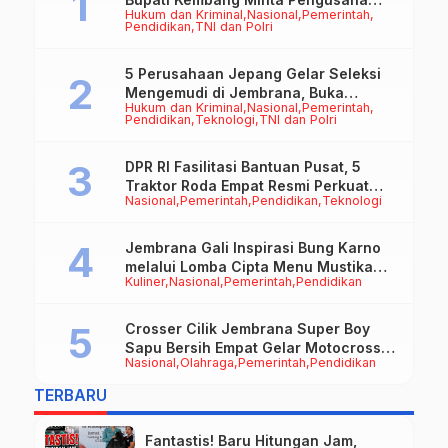
Hukum dan Kriminal
Nasional
Pemerintah
Jadi Motor Penggerak Ekonomi
Pendidikan
TNI dan Polri
5 Perusahaan Jepang Gelar Seleksi
Mengemudi di Jembrana, Buka
Hukum dan Kriminal
Nasional
Pemerintah
Peluang Kerja bagi Calon PMI
Pendidikan
Teknologi
TNI dan Polri
DPR RI Fasilitasi Bantuan Pusat, 5
Traktor Roda Empat Resmi Perkuat
Nasional
Pemerintah
Pendidikan
Teknologi
Mekanisasi Pertanian Jembrana
Jembrana Gali Inspirasi Bung Karno
melalui Lomba Cipta Menu Mustika
Kuliner
Nasional
Pemerintah
Pendidikan
Rasa
Crosser Cilik Jembrana Super Boy
Sapu Bersih Empat Gelar Motocross
Nasional
Olahraga
Pemerintah
Pendidikan
50cc
TERBARU
Fantastis! Baru Hitungan Jam,