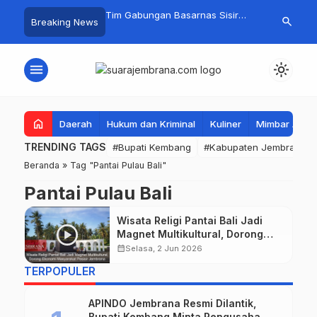
embang Sambangi
Tim Gabungan Basarnas Sisir
Crosser Cili
search
Breaking News
bakaran di Manistutu,
Pencarian Nelayan Tenggelam di
Boy Sapu Ber
isalurkan untuk
Perairan Pantai Pengambengan
Motocross 5
n Beban Warga
menu
light_mode
home
Daerah
Hukum dan Kriminal
Kuliner
Mimbar Aga
TRENDING TAGS
#Bupati Kembang
#Kabupaten Jembrana
Beranda
»
Tag "Pantai Pulau Bali"
Pantai Pulau Bali
Wisata Religi Pantai Bali Jadi
Magnet Multikultural, Dorong
Ekonomi Masyarakat Pesisir
calendar_month
Selasa, 2 Jun 2026
Jembrana
TERPOPULER
APINDO Jembrana Resmi Dilantik,
Bupati Kembang Minta Pengusaha