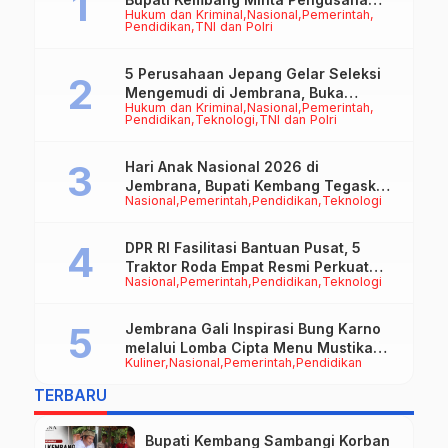
Hukum dan Kriminal
Nasional
Pemerintah
Jadi Motor Penggerak Ekonomi
Pendidikan
TNI dan Polri
5 Perusahaan Jepang Gelar Seleksi
Mengemudi di Jembrana, Buka
Hukum dan Kriminal
Nasional
Pemerintah
Peluang Kerja bagi Calon PMI
Pendidikan
Teknologi
TNI dan Polri
Hari Anak Nasional 2026 di
Jembrana, Bupati Kembang Tegaskan
Nasional
Pemerintah
Pendidikan
Teknologi
Pentingnya Karakter dan Budaya di
Era Teknologi
DPR RI Fasilitasi Bantuan Pusat, 5
Traktor Roda Empat Resmi Perkuat
Nasional
Pemerintah
Pendidikan
Teknologi
Mekanisasi Pertanian Jembrana
Jembrana Gali Inspirasi Bung Karno
melalui Lomba Cipta Menu Mustika
Kuliner
Nasional
Pemerintah
Pendidikan
Rasa
TERBARU
Bupati Kembang Sambangi Korban