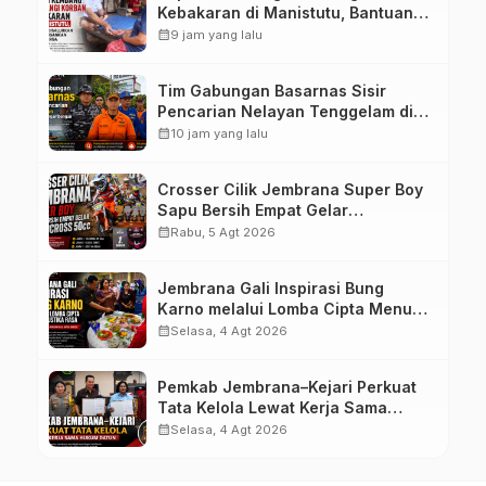
Kebakaran di Manistutu, Bantuan
Disalurkan untuk Ringankan Beban
calendar_month
9 jam yang lalu
Warga
Tim Gabungan Basarnas Sisir
Pencarian Nelayan Tenggelam di
Perairan Pantai Pengambengan
calendar_month
10 jam yang lalu
Crosser Cilik Jembrana Super Boy
Sapu Bersih Empat Gelar
Motocross 50cc
calendar_month
Rabu, 5 Agt 2026
Jembrana Gali Inspirasi Bung
Karno melalui Lomba Cipta Menu
Mustika Rasa
calendar_month
Selasa, 4 Agt 2026
Pemkab Jembrana–Kejari Perkuat
Tata Kelola Lewat Kerja Sama
Hukum Datun
calendar_month
Selasa, 4 Agt 2026