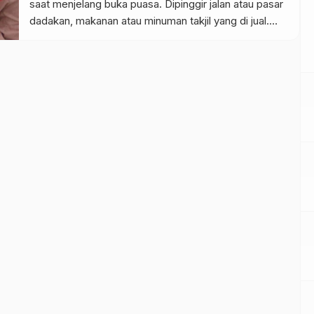
saat menjelang buka puasa. Dipinggir jalan atau pasar
dadakan, makanan atau minuman takjil yang di jual.
Tak hanya umat Muslim tapi umat beragama tentu
merasa gampang mencarinya. Tak luput kudapan bisa
dinikmati anak santri ketika usai pelaksanaan sholat
tarawih. Kalangan anak santri sambil […]