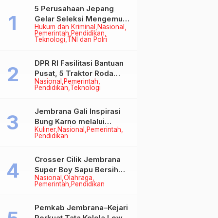
5 Perusahaan Jepang
Gelar Seleksi Mengemudi
Hukum dan Kriminal
Nasional
di Jembrana, Buka
Pemerintah
Pendidikan
Peluang Kerja bagi Calon
Teknologi
TNI dan Polri
PMI
DPR RI Fasilitasi Bantuan
Pusat, 5 Traktor Roda
Nasional
Pemerintah
Empat Resmi Perkuat
Pendidikan
Teknologi
Mekanisasi Pertanian
Jembrana
Jembrana Gali Inspirasi
Bung Karno melalui
Kuliner
Nasional
Pemerintah
Lomba Cipta Menu
Pendidikan
Mustika Rasa
Crosser Cilik Jembrana
Super Boy Sapu Bersih
Nasional
Olahraga
Empat Gelar Motocross
Pemerintah
Pendidikan
50cc
Pemkab Jembrana–Kejari
Perkuat Tata Kelola Lewat