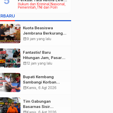
Hukum dan Kriminal
Nasional
Kerja Sama Hukum Datun
Pemerintah
TNI dan Polri
ERBARU
Kuota Beasiswa
Jembrana Berkurang,
Bupati Kembang
calendar_month
9 jam yang lalu
Siapkan Upaya
Penambahan di Tahap
Fantastis! Baru
II
Hitungan Jam, Pasar
Rakyat PKK Provinsi
calendar_month
12 jam yang lalu
Bali di Jembrana Raup
Omzet Ratusan Juta
Bupati Kembang
Sambangi Korban
Kebakaran di
calendar_month
Kamis, 6 Agt 2026
Manistutu, Bantuan
Disalurkan untuk
Tim Gabungan
Ringankan Beban
Basarnas Sisir
Warga
Pencarian Nelayan
calendar_month
Kamis, 6 Agt 2026