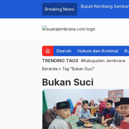
at PKK Provinsi Bali di Jembrana Raup
Bupati Kembang Sambangi 
Breaking News
…
untuk Ringankan Beban W
home
Daerah
Hukum dan Kriminal
Ku
TRENDING TAGS
#Kabupaten Jembrana
Beranda
»
Tag "Bukan Suci"
Bukan Suci