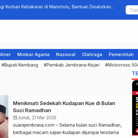
Korban Kebakaran di Manistutu, Bantuan Disalurkan
Tim Gabung
arga
Pengambe
liner
Mimbar Agama
Nasional
Olahraga
Pemerintah
#Bupati Kembang
#Pemkab Jembrana–Kejari
#Motocross 50
T
Menikmati Sedekah Kudapan Kue di Bulan
Suci Ramadhan
calendar_month
Jumat, 21 Mar 2025
suarajembrana.com – Selama bulan suci Ramadhan,
berbagai macam sajian kudapan dijumpai terutama