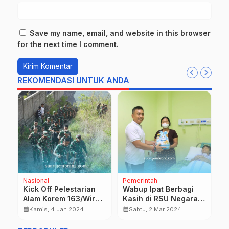
Save my name, email, and website in this browser
for the next time I comment.
REKOMENDASI UNTUK ANDA
Nasional
Pemerintah
D
Kick Off Pelestarian
Wabup Ipat Berbagi
M
Alam Korem 163/Wira
Kasih di RSU Negara
d
Satya Tanam Pohon
di HUT Ke III Tahun
T
calendar_month
calendar_month
calendar_month
Kamis, 4 Jan 2024
Sabtu, 2 Mar 2024
dan Bersihkan
Kepemimpinan
C
Lingkungan