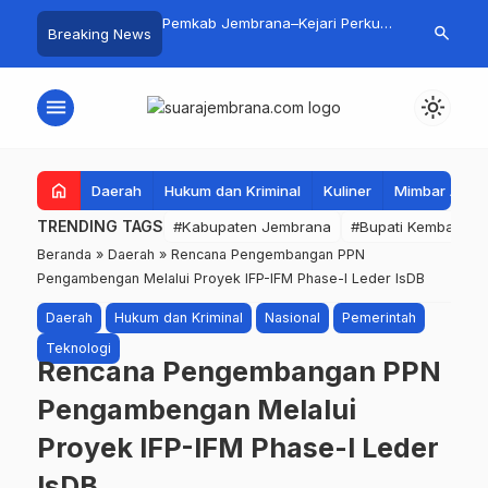
Gali Inspirasi Bung
Pemkab Jembrana–Kejari Perkuat
5 Perusahaa
search
Breaking News
alui Lomba Cipta Menu
Tata Kelola Lewat Kerja Sama
Seleksi Meng
asa
Hukum Datun
Buka Peluang
PMI
menu
light_mode
home
Daerah
Hukum dan Kriminal
Kuliner
Mimbar Aga
TRENDING TAGS
#Kabupaten Jembrana
#Bupati Kembang
Beranda
»
Daerah
»
Rencana Pengembangan PPN
Pengambengan Melalui Proyek IFP-IFM Phase-I Leder IsDB
Daerah
Hukum dan Kriminal
Nasional
Pemerintah
Teknologi
Rencana Pengembangan PPN
Pengambengan Melalui
Proyek IFP-IFM Phase-I Leder
IsDB