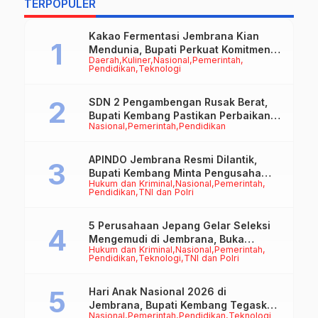
TERPOPULER
Kakao Fermentasi Jembrana Kian
Mendunia, Bupati Perkuat Komitmen
Daerah
Kuliner
Nasional
Pemerintah
pada Standar Mutu dan Keberlanjutan
Pendidikan
Teknologi
SDN 2 Pengambengan Rusak Berat,
Bupati Kembang Pastikan Perbaikan
Nasional
Pemerintah
Pendidikan
Jadi Prioritas
APINDO Jembrana Resmi Dilantik,
Bupati Kembang Minta Pengusaha
Hukum dan Kriminal
Nasional
Pemerintah
Jadi Motor Penggerak Ekonomi
Pendidikan
TNI dan Polri
5 Perusahaan Jepang Gelar Seleksi
Mengemudi di Jembrana, Buka
Hukum dan Kriminal
Nasional
Pemerintah
Peluang Kerja bagi Calon PMI
Pendidikan
Teknologi
TNI dan Polri
Hari Anak Nasional 2026 di
Jembrana, Bupati Kembang Tegaskan
Nasional
Pemerintah
Pendidikan
Teknologi