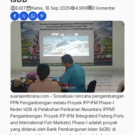
account_circle
calendar_month
visibility
comment
Ed27
Kamis, 18 Sep 2025
4.969
0 komentar
suarajembrana.com – Sosialisasi rencana pengembangan
PPN Pengambengan melalui Proyek IFP-IFM Phase-I
Keder IsDB di Pelabuhan Perikanan Nusantara (PPM)
Pengambengan. Proyek IFP-IFM (Integrated Fishing Ports
and International Fish Markets) Phase-I adalah proyek
yang didanai oleh Bank Pembangunan Islam (IsDB) di