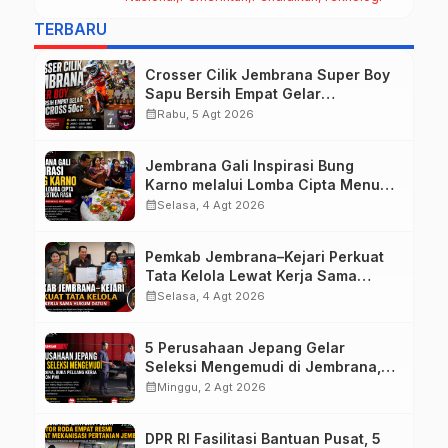
Pentingnya Karakter dan Budaya di
Era Teknologi
TERBARU
Crosser Cilik Jembrana Super Boy
Sapu Bersih Empat Gelar
Motocross 50cc
calendar_month
Rabu, 5 Agt 2026
Jembrana Gali Inspirasi Bung
Karno melalui Lomba Cipta Menu
Mustika Rasa
calendar_month
Selasa, 4 Agt 2026
Pemkab Jembrana–Kejari Perkuat
Tata Kelola Lewat Kerja Sama
Hukum Datun
calendar_month
Selasa, 4 Agt 2026
5 Perusahaan Jepang Gelar
Seleksi Mengemudi di Jembrana,
Buka Peluang Kerja bagi Calon PMI
calendar_month
Minggu, 2 Agt 2026
DPR RI Fasilitasi Bantuan Pusat, 5