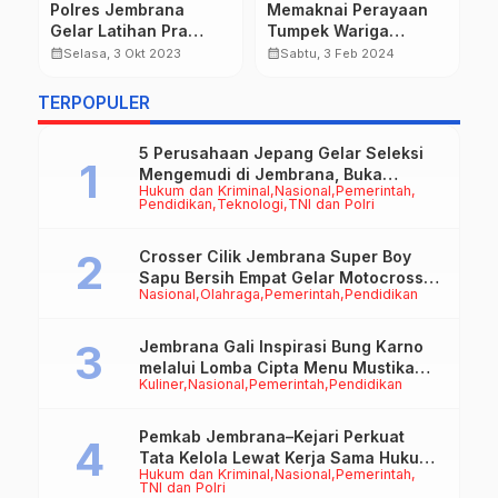
P
Polres Jembrana
Memaknai Perayaan
B
s
Gelar Latihan Pra
Tumpek Wariga
B
Operasi Mantap Brata
Wujudkan Terima
calendar_month
calendar_month
Selasa, 3 Okt 2023
Sabtu, 3 Feb 2024
L
calendar_month
Agung 2023-2024
Kasih Pada Alam
J
TERPOPULER
5 Perusahaan Jepang Gelar Seleksi
Mengemudi di Jembrana, Buka
Hukum dan Kriminal
Nasional
Pemerintah
Peluang Kerja bagi Calon PMI
Pendidikan
Teknologi
TNI dan Polri
Crosser Cilik Jembrana Super Boy
Sapu Bersih Empat Gelar Motocross
Nasional
Olahraga
Pemerintah
Pendidikan
50cc
Jembrana Gali Inspirasi Bung Karno
melalui Lomba Cipta Menu Mustika
Kuliner
Nasional
Pemerintah
Pendidikan
Rasa
Pemkab Jembrana–Kejari Perkuat
Tata Kelola Lewat Kerja Sama Hukum
Hukum dan Kriminal
Nasional
Pemerintah
Datun
TNI dan Polri