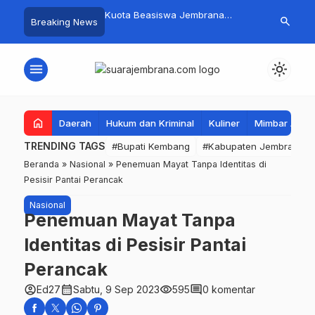
mpah Organik Secara
Kuota Beasiswa Jembrana
Fantastis! B
search
Breaking News
Bupati Kembang Beri
Berkurang, Bupati Kembang
Pasar Rakyat 
Tinggi Warga Sri
Siapkan Upaya Penambahan di
Jembrana Ra
Tahap II
Juta
menu
light_mode
home
Daerah
Hukum dan Kriminal
Kuliner
Mimbar Aga
TRENDING TAGS
#Bupati Kembang
#Kabupaten Jembrana
Beranda
»
Nasional
»
Penemuan Mayat Tanpa Identitas di
Pesisir Pantai Perancak
Nasional
Penemuan Mayat Tanpa
Identitas di Pesisir Pantai
Perancak
account_circle
calendar_month
visibility
comment
Ed27
Sabtu, 9 Sep 2023
595
0 komentar