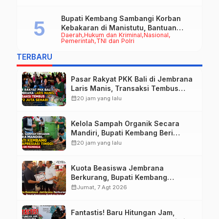
Bupati Kembang Sambangi Korban
Kebakaran di Manistutu, Bantuan
Daerah
Hukum dan Kriminal
Nasional
Disalurkan untuk Ringankan Beban
Pemerintah
TNI dan Polri
Warga
TERBARU
Pasar Rakyat PKK Bali di Jembrana
Laris Manis, Transaksi Tembus
Rp.672 Juta Sehari
calendar_month
20 jam yang lalu
Kelola Sampah Organik Secara
Mandiri, Bupati Kembang Beri
Apresiasi Tinggi Warga Sri
calendar_month
20 jam yang lalu
Mandala
Kuota Beasiswa Jembrana
Berkurang, Bupati Kembang
Siapkan Upaya Penambahan di
calendar_month
Jumat, 7 Agt 2026
Tahap II
Fantastis! Baru Hitungan Jam,