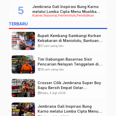
Jembrana Gali Inspirasi Bung Karno
melalui Lomba Cipta Menu Mustika
Kuliner
Nasional
Pemerintah
Pendidikan
Rasa
TERBARU
Bupati Kembang Sambangi Korban
Kebakaran di Manistutu, Bantuan
Disalurkan untuk Ringankan Beban
calendar_month
17 jam yang lalu
Warga
Tim Gabungan Basarnas Sisir
Pencarian Nelayan Tenggelam di
Perairan Pantai Pengambengan
calendar_month
18 jam yang lalu
Crosser Cilik Jembrana Super Boy
Sapu Bersih Empat Gelar
Motocross 50cc
calendar_month
Rabu, 5 Agt 2026
Jembrana Gali Inspirasi Bung
Karno melalui Lomba Cipta Menu