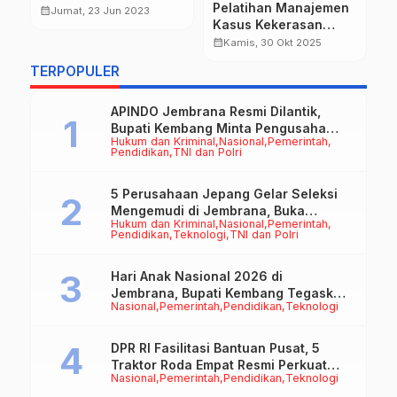
T
Pelatihan Manajemen
Negara Tetap Tolak
calendar_month
Jumat, 23 Jun 2023
K
calendar_month
Kasus Kekerasan
Revitalisasi
M
Terhadap Perempuan
calendar_month
Kamis, 30 Okt 2025
dan Anak Serta TPPO
TERPOPULER
APINDO Jembrana Resmi Dilantik,
Bupati Kembang Minta Pengusaha
Hukum dan Kriminal
Nasional
Pemerintah
Jadi Motor Penggerak Ekonomi
Pendidikan
TNI dan Polri
5 Perusahaan Jepang Gelar Seleksi
Mengemudi di Jembrana, Buka
Hukum dan Kriminal
Nasional
Pemerintah
Peluang Kerja bagi Calon PMI
Pendidikan
Teknologi
TNI dan Polri
Hari Anak Nasional 2026 di
Jembrana, Bupati Kembang Tegaskan
Nasional
Pemerintah
Pendidikan
Teknologi
Pentingnya Karakter dan Budaya di
Era Teknologi
DPR RI Fasilitasi Bantuan Pusat, 5
Traktor Roda Empat Resmi Perkuat
Nasional
Pemerintah
Pendidikan
Teknologi
Mekanisasi Pertanian Jembrana