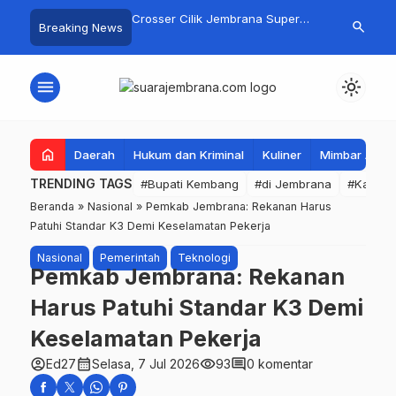
gan Basarnas Sisir
Crosser Cilik Jembrana Super
Jembrana Gal
search
Breaking News
 Nelayan Tenggelam di
Boy Sapu Bersih Empat Gelar
Karno melalu
Pantai Pengambengan
Motocross 50cc
Mustika Rasa
menu
light_mode
home
Daerah
Hukum dan Kriminal
Kuliner
Mimbar Aga
TRENDING TAGS
#Bupati Kembang
#di Jembrana
#Kabupa
Beranda
»
Nasional
»
Pemkab Jembrana: Rekanan Harus
Patuhi Standar K3 Demi Keselamatan Pekerja
Nasional
Pemerintah
Teknologi
Pemkab Jembrana: Rekanan
Harus Patuhi Standar K3 Demi
Keselamatan Pekerja
account_circle
calendar_month
visibility
comment
Ed27
Selasa, 7 Jul 2026
93
0 komentar