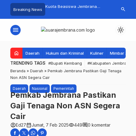
mpah Organik Secara
Kuota Beasiswa Jembrana
Fantastis! B
search
Breaking News
Bupati Kembang Beri
Berkurang, Bupati Kembang
Pasar Rakyat 
Tinggi Warga Sri
Siapkan Upaya Penambahan di
Jembrana Ra
Tahap II
Juta
menu
light_mode
home
Daerah
Hukum dan Kriminal
Kuliner
Mimbar Aga
TRENDING TAGS
#Bupati Kembang
#Kabupaten Jembrana
Beranda
»
Daerah
»
Pemkab Jembrana Pastikan Gaji Tenaga
Non ASN Segera Cair
Daerah
Nasional
Pemerintah
Pemkab Jembrana Pastikan
Gaji Tenaga Non ASN Segera
Cair
account_circle
calendar_month
visibility
comment
Ed27
Jumat, 7 Feb 2025
449
0 komentar