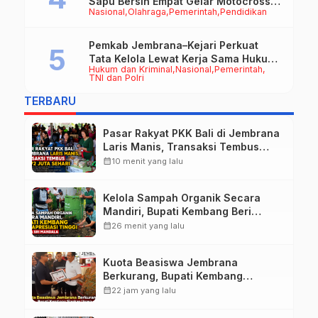
Sapu Bersih Empat Gelar Motocross
Nasional
Olahraga
Pemerintah
Pendidikan
50cc
Pemkab Jembrana–Kejari Perkuat
Tata Kelola Lewat Kerja Sama Hukum
Hukum dan Kriminal
Nasional
Pemerintah
Datun
TNI dan Polri
TERBARU
Pasar Rakyat PKK Bali di Jembrana
Laris Manis, Transaksi Tembus
Rp.672 Juta Sehari
calendar_month
10 menit yang lalu
Kelola Sampah Organik Secara
Mandiri, Bupati Kembang Beri
Apresiasi Tinggi Warga Sri
calendar_month
26 menit yang lalu
Mandala
Kuota Beasiswa Jembrana
Berkurang, Bupati Kembang
Siapkan Upaya Penambahan di
calendar_month
22 jam yang lalu
Tahap II