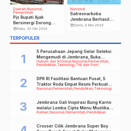
Daerah
Nasional
Nasional
D
Pemerintah
P
Satresnarkoba
Pjs Bupati Ajak
S
Jembrana Berhasil
Bersinergi Dorong
P
Tangkap Kurir
calendar_month
Senin, 6 Mei 2024
Pengembangan
I
calendar_month
calendar_month
Rabu, 30 Okt 2024
Pengedar Sabu
Wisata Bali Barat
B
TERPOPULER
5 Perusahaan Jepang Gelar Seleksi
Mengemudi di Jembrana, Buka
Hukum dan Kriminal
Nasional
Pemerintah
Peluang Kerja bagi Calon PMI
Pendidikan
Teknologi
TNI dan Polri
DPR RI Fasilitasi Bantuan Pusat, 5
Traktor Roda Empat Resmi Perkuat
Nasional
Pemerintah
Pendidikan
Teknologi
Mekanisasi Pertanian Jembrana
Jembrana Gali Inspirasi Bung Karno
melalui Lomba Cipta Menu Mustika
Kuliner
Nasional
Pemerintah
Pendidikan
Rasa
Crosser Cilik Jembrana Super Boy