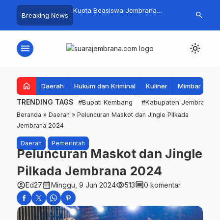
mpah Organik Secara
Kuota Beasiswa Jembrana
Fantastis! B
search
Breaking News
Bupati Kembang Beri
Berkurang, Bupati Kembang
Pasar Rakyat 
Tinggi Warga Sri
Siapkan Upaya Penambahan di
Jembrana Ra
Tahap II
Juta
menu
light_mode
home
Daerah
Hukum dan Kriminal
Kuliner
Mimbar Aga
TRENDING TAGS
#Bupati Kembang
#Kabupaten Jembrana
Beranda
»
Daerah
»
Peluncuran Maskot dan Jingle Pilkada
Jembrana 2024
Daerah
Pemerintah
Peluncuran Maskot dan Jingle
Pilkada Jembrana 2024
account_circle
calendar_month
visibility
comment
Ed27
Minggu, 9 Jun 2024
513
0 komentar