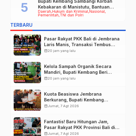
Bupati Kembang Sambangi Korban
Kebakaran di Manistutu, Bantuan
Daerah
Hukum dan Kriminal
Nasional
Disalurkan untuk Ringankan Beban
Pemerintah
TNI dan Polri
Warga
TERBARU
Pasar Rakyat PKK Bali di Jembrana
Laris Manis, Transaksi Tembus
Rp.672 Juta Sehari
calendar_month
20 jam yang lalu
Kelola Sampah Organik Secara
Mandiri, Bupati Kembang Beri
Apresiasi Tinggi Warga Sri
calendar_month
20 jam yang lalu
Mandala
Kuota Beasiswa Jembrana
Berkurang, Bupati Kembang
Siapkan Upaya Penambahan di
calendar_month
Jumat, 7 Agt 2026
Tahap II
Fantastis! Baru Hitungan Jam,
Pasar Rakyat PKK Provinsi Bali di
Jembrana Raup Omzet Ratusan
calendar_month
Jumat, 7 Agt 2026