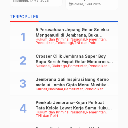
ng
Darmanta Raih Runner
calendar_month
Minggu, 17 Mei 2026
M
Bhayangkara ke-79,
calendar_month
Selasa, 1 Jul 2025
Up Kejurnas MX 50cc
P
calendar_month
Kapolres: “Polri Untuk
Karanganyar
G
Masyarakat”
TERPOPULER
5 Perusahaan Jepang Gelar Seleksi
Mengemudi di Jembrana, Buka
Hukum dan Kriminal
Nasional
Pemerintah
Peluang Kerja bagi Calon PMI
Pendidikan
Teknologi
TNI dan Polri
Crosser Cilik Jembrana Super Boy
Sapu Bersih Empat Gelar Motocross
Nasional
Olahraga
Pemerintah
Pendidikan
50cc
Jembrana Gali Inspirasi Bung Karno
melalui Lomba Cipta Menu Mustika
Kuliner
Nasional
Pemerintah
Pendidikan
Rasa
Pemkab Jembrana–Kejari Perkuat
Tata Kelola Lewat Kerja Sama Hukum
Hukum dan Kriminal
Nasional
Pemerintah
Datun
TNI dan Polri