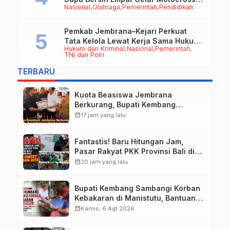
Nasional
Olahraga
Pemerintah
Pendidikan
50cc
Pemkab Jembrana–Kejari Perkuat
Tata Kelola Lewat Kerja Sama Hukum
Hukum dan Kriminal
Nasional
Pemerintah
Datun
TNI dan Polri
TERBARU
Kuota Beasiswa Jembrana
Berkurang, Bupati Kembang
Siapkan Upaya Penambahan di
calendar_month
17 jam yang lalu
Tahap II
Fantastis! Baru Hitungan Jam,
Pasar Rakyat PKK Provinsi Bali di
Jembrana Raup Omzet Ratusan
calendar_month
20 jam yang lalu
Juta
Bupati Kembang Sambangi Korban
Kebakaran di Manistutu, Bantuan
Disalurkan untuk Ringankan Beban
calendar_month
Kamis, 6 Agt 2026
Warga