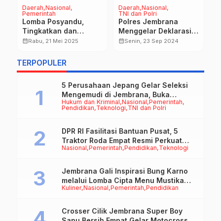
Daerah
Nasional
Daerah
Nasional
H
Pemerintah
TNI dan Polri
Na
TN
Lomba Posyandu,
Polres Jembrana
P
Tingkatkan dan
Menggelar Deklarasi
D
Dekatkan Pelayanan
Damai dan Doa,
calendar_month
calendar_month
Rabu, 21 Mei 2025
Senin, 23 Sep 2024
K
calendar_month
Kesehatan Untuk
Undang Dua Paslon
i
P
Masyarakat
Pilkada 2024
TERPOPULER
P
B
5 Perusahaan Jepang Gelar Seleksi
Mengemudi di Jembrana, Buka
Hukum dan Kriminal
Nasional
Pemerintah
Peluang Kerja bagi Calon PMI
Pendidikan
Teknologi
TNI dan Polri
DPR RI Fasilitasi Bantuan Pusat, 5
Traktor Roda Empat Resmi Perkuat
Nasional
Pemerintah
Pendidikan
Teknologi
Mekanisasi Pertanian Jembrana
Jembrana Gali Inspirasi Bung Karno
melalui Lomba Cipta Menu Mustika
Kuliner
Nasional
Pemerintah
Pendidikan
Rasa
Crosser Cilik Jembrana Super Boy
Sapu Bersih Empat Gelar Motocross