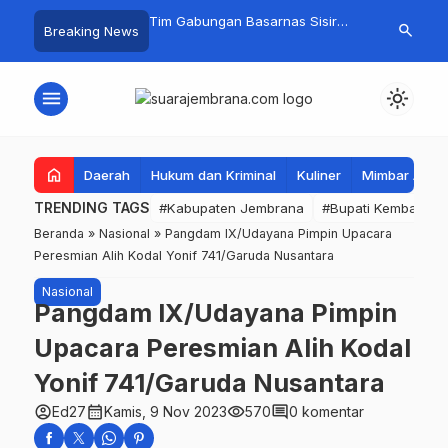
embang Sambangi
Tim Gabungan Basarnas Sisir
Crosser Cili
search
Breaking News
bakaran di Manistutu,
Pencarian Nelayan Tenggelam di
Boy Sapu Ber
isalurkan untuk
Perairan Pantai Pengambengan
Motocross 5
n Beban Warga
menu
light_mode
home
Daerah
Hukum dan Kriminal
Kuliner
Mimbar Aga
TRENDING TAGS
#Kabupaten Jembrana
#Bupati Kembang
Beranda
»
Nasional
»
Pangdam IX/Udayana Pimpin Upacara
Peresmian Alih Kodal Yonif 741/Garuda Nusantara
Nasional
Pangdam IX/Udayana Pimpin
Upacara Peresmian Alih Kodal
Yonif 741/Garuda Nusantara
account_circle
calendar_month
visibility
comment
Ed27
Kamis, 9 Nov 2023
570
0 komentar