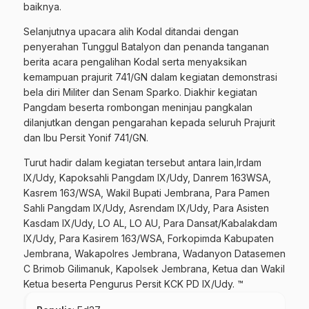
baiknya.
Selanjutnya upacara alih Kodal ditandai dengan
penyerahan Tunggul Batalyon dan penanda tanganan
berita acara pengalihan Kodal serta menyaksikan
kemampuan prajurit 741/GN dalam kegiatan demonstrasi
bela diri Militer dan Senam Sparko. Diakhir kegiatan
Pangdam beserta rombongan meninjau pangkalan
dilanjutkan dengan pengarahan kepada seluruh Prajurit
dan Ibu Persit Yonif 741/GN.
Turut hadir dalam kegiatan tersebut antara lain,Irdam
IX/Udy, Kapoksahli Pangdam IX/Udy, Danrem 163WSA,
Kasrem 163/WSA, Wakil Bupati Jembrana, Para Pamen
Sahli Pangdam IX/Udy, Asrendam IX/Udy, Para Asisten
Kasdam IX/Udy, LO AL, LO AU, Para Dansat/Kabalakdam
IX/Udy, Para Kasirem 163/WSA, Forkopimda Kabupaten
Jembrana, Wakapolres Jembrana, Wadanyon Datasemen
C Brimob Gilimanuk, Kapolsek Jembrana, Ketua dan Wakil
Ketua beserta Pengurus Persit KCK PD IX/Udy. ™