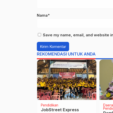
Nama*
Save my name, email, and website in 
REKOMENDASI UNTUK ANDA
Pendidikan
Daera
Pendi
 Bapak dan Ibu
JobStreet Express