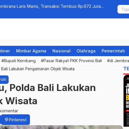
Jembrana Laris Manis, Transaksi Tembus Rp.672 Juta
Kelola Samp
Warga Sri 
liner
Mimbar Agama
Nasional
Olahraga
Pemerintah
#Bupati Kembang
#Pasar Rakyat PKK Provinsi Bali
#di Jembra
T
da Bali Lakukan Pengamanan Objek Wisata
olri
u, Polda Bali Lakukan
 Wisata
 komentar
Pinterest