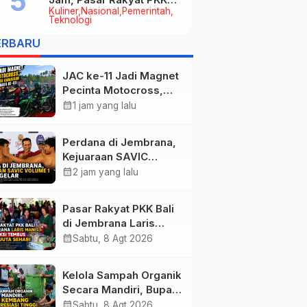
Kuliner
Nasional
Pemerintah
Provinsi Bali di Jembrana
Teknologi
Raup Omzet Ratusan Juta
ERBARU
JAC ke-11 Jadi Magnet
Pecinta Motocross,
Ribuan Crosser
calendar_month
1 jam yang lalu
Ramaikan HUT Kota
Negara ke-131
Perdana di Jembrana,
Kejuaraan SAVIC
Volume 1 Resmi
calendar_month
2 jam yang lalu
Digelar
Pasar Rakyat PKK Bali
di Jembrana Laris
Manis, Transaksi
calendar_month
Sabtu, 8 Agt 2026
Tembus Rp.672 Juta
Sehari
Kelola Sampah Organik
Secara Mandiri, Bupati
Kembang Beri
calendar_month
Sabtu, 8 Agt 2026