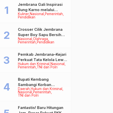
Jembrana Gali Inspirasi
Bung Karno melalui
Kuliner
Nasional
Pemerintah
Lomba Cipta Menu
Pendidikan
Mustika Rasa
Crosser Cilik Jembrana
Super Boy Sapu Bersih
Nasional
Olahraga
Empat Gelar Motocross
Pemerintah
Pendidikan
50cc
Pemkab Jembrana–Kejari
Perkuat Tata Kelola Lewat
Hukum dan Kriminal
Nasional
Kerja Sama Hukum Datun
Pemerintah
TNI dan Polri
Bupati Kembang
Sambangi Korban
Daerah
Hukum dan Kriminal
Kebakaran di Manistutu,
Nasional
Pemerintah
Bantuan Disalurkan untuk
TNI dan Polri
Ringankan Beban Warga
Fantastis! Baru Hitungan
Jam, Pasar Rakyat PKK