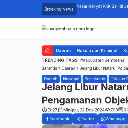
lume 1 Resmi Digelar
Pasar Rakyat PKK Bali di 
Breaking News
Sehari
home
Daerah
Hukum dan Kriminal
Ku
TRENDING TAGS
#Kabupaten Jembrana
Beranda
»
Daerah
»
Jelang Libur Nataru, Pol
Daerah
Nasional
Pemerintah
TNI dan P
Jelang Libur Natar
Pengamanan Objek
account_circle
calendar_month
visibility
comment
Ed27
Minggu, 22 Des 2024
793
0
Facebook
Twitter
Whatsapp