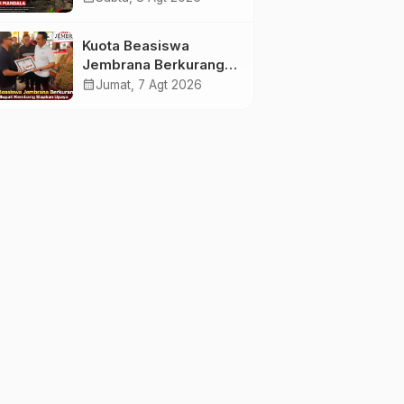
Apresiasi Tinggi
Warga Sri Mandala
Kuota Beasiswa
Jembrana Berkurang,
Bupati Kembang
calendar_month
Jumat, 7 Agt 2026
Siapkan Upaya
Penambahan di Tahap
II