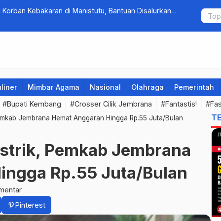
Korban Kebakaran di Manistutu, Bantuan Disalurkan
Tim Gabung
arga
Pengambe
liner
Mimbar Agama
Nasional
Olahraga
Pemerintah
#Bupati Kembang
#Crosser Cilik Jembrana
#Fantastis!
#Fas
T
 Pemkab Jembrana Hemat Anggaran Hingga Rp.55 Juta/Bulan
Listrik, Pemkab Jembrana
ingga Rp.55 Juta/Bulan
mentar
Pinterest