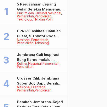
5 Perusahaan Jepang
Gelar Seleksi Mengemudi
Hukum dan Kriminal
Nasional
di Jembrana, Buka
Pemerintah
Pendidikan
Peluang Kerja bagi Calon
Teknologi
TNI dan Polri
PMI
DPR RI Fasilitasi Bantuan
Pusat, 5 Traktor Roda
Nasional
Pemerintah
Empat Resmi Perkuat
Pendidikan
Teknologi
Mekanisasi Pertanian
Jembrana
Jembrana Gali Inspirasi
Bung Karno melalui
Kuliner
Nasional
Pemerintah
Lomba Cipta Menu
Pendidikan
Mustika Rasa
Crosser Cilik Jembrana
Super Boy Sapu Bersih
Nasional
Olahraga
Empat Gelar Motocross
Pemerintah
Pendidikan
50cc
Pemkab Jembrana–Kejari
Perkuat Tata Kelola Lewat