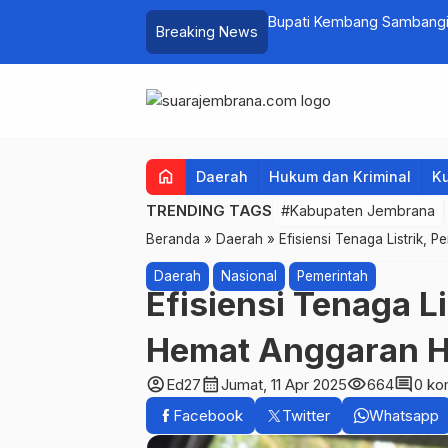
at PKK Provinsi Bali di Jembrana Raup
Bupati Kembang Sambangi 
Breaking News
untuk Ringankan Beban W
home
Daerah
Hukum dan Kriminal
Ku
TRENDING TAGS
#Kabupaten Jembrana
Beranda
»
Daerah
»
Efisiensi Tenaga Listrik,
Daerah
Nasional
Pemerintah
Efisiensi Tenaga 
Hemat Anggaran H
account_circle
calendar_month
visibility
comment
Ed27
Jumat, 11 Apr 2025
664
0 ko
Facebook
Twitter
Whatsapp