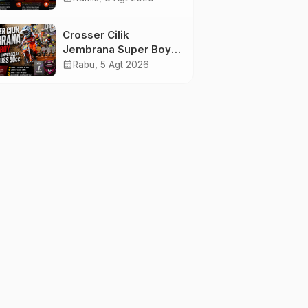
Tenggelam di Perairan
Pantai Pengambengan
Crosser Cilik
Jembrana Super Boy
Sapu Bersih Empat
calendar_month
Rabu, 5 Agt 2026
Gelar Motocross 50cc