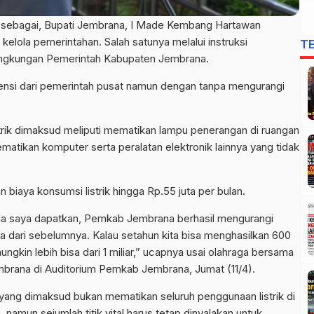
t sebagai, Bupati Jembrana, I Made Kembang Hartawan
kelola pemerintahan. Salah satunya melalui instruksi
T
lingkungan Pemerintah Kabupaten Jembrana.
isiensi dari pemerintah pusat namun dengan tanpa mengurangi
rik dimaksud meliputi mematikan lampu penerangan di ruangan
matikan komputer serta peralatan elektronik lainnya yang tidak
 biaya konsumsi listrik hingga Rp.55 juta per bulan.
da saya dapatkan, Pemkab Jembrana berhasil mengurangi
uta dari sebelumnya. Kalau setahun kita bisa menghasilkan 600
i mungkin lebih bisa dari 1 miliar,” ucapnya usai olahraga bersama
rana di Auditorium Pemkab Jembrana, Jumat (11/4).
ang dimaksud bukan mematikan seluruh penggunaan listrik di
amun sejumlah titik vital harus tetap dinyalakan untuk