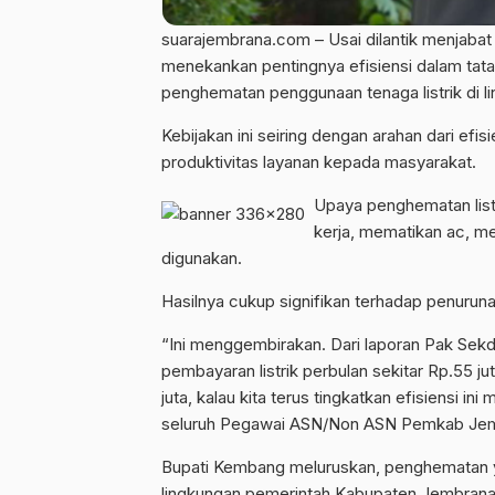
suarajembrana.com – Usai dilantik menjaba
menekankan pentingnya efisiensi dalam tata 
penghematan penggunaan tenaga listrik di 
Kebijakan ini seiring dengan arahan dari ef
produktivitas layanan kepada masyarakat.
Upaya penghematan list
kerja, mematikan ac, me
digunakan.
Hasilnya cukup signifikan terhadap penurunan
“Ini menggembirakan. Dari laporan Pak Sek
pembayaran listrik perbulan sekitar Rp.55 j
juta, kalau kita terus tingkatkan efisiensi in
seluruh Pegawai ASN/Non ASN Pemkab Jemb
Bupati Kembang meluruskan, penghematan y
lingkungan pemerintah Kabupaten Jembrana, n