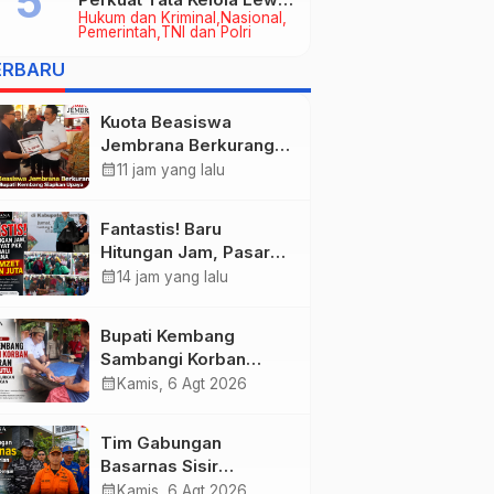
Hukum dan Kriminal
Nasional
Kerja Sama Hukum Datun
Pemerintah
TNI dan Polri
ERBARU
Kuota Beasiswa
Jembrana Berkurang,
Bupati Kembang
calendar_month
11 jam yang lalu
Siapkan Upaya
Penambahan di Tahap
Fantastis! Baru
II
Hitungan Jam, Pasar
Rakyat PKK Provinsi
calendar_month
14 jam yang lalu
Bali di Jembrana Raup
Omzet Ratusan Juta
Bupati Kembang
Sambangi Korban
Kebakaran di
calendar_month
Kamis, 6 Agt 2026
Manistutu, Bantuan
Disalurkan untuk
Tim Gabungan
Ringankan Beban
Basarnas Sisir
Warga
Pencarian Nelayan
calendar_month
Kamis, 6 Agt 2026