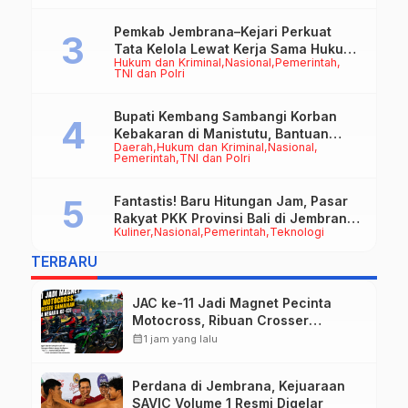
Pemkab Jembrana–Kejari Perkuat
Tata Kelola Lewat Kerja Sama Hukum
Hukum dan Kriminal
Nasional
Pemerintah
Datun
TNI dan Polri
Bupati Kembang Sambangi Korban
Kebakaran di Manistutu, Bantuan
Daerah
Hukum dan Kriminal
Nasional
Disalurkan untuk Ringankan Beban
Pemerintah
TNI dan Polri
Warga
Fantastis! Baru Hitungan Jam, Pasar
Rakyat PKK Provinsi Bali di Jembrana
Kuliner
Nasional
Pemerintah
Teknologi
Raup Omzet Ratusan Juta
TERBARU
JAC ke-11 Jadi Magnet Pecinta
Motocross, Ribuan Crosser
Ramaikan HUT Kota Negara ke-131
calendar_month
1 jam yang lalu
Perdana di Jembrana, Kejuaraan
SAVIC Volume 1 Resmi Digelar