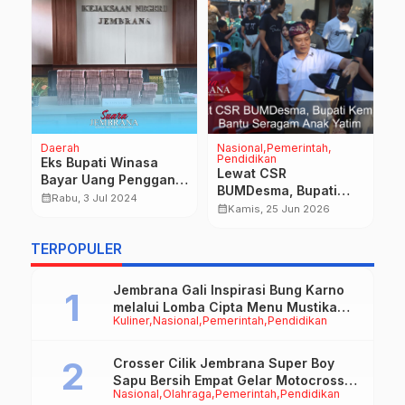
Daerah
Nasional
Pemerintah
D
Pendidikan
P
Eks Bupati Winasa
T
Lewat CSR
Bayar Uang Pengganti
K
BUMDesma, Bupati
3,8 Milyar Ke Kejari
calendar_month
Rabu, 3 Jul 2024
J
Kembang Bantu
calendar_month
Kamis, 25 Jun 2026
B
calendar_month
Seragam Anak Yatim
n
S
TERPOPULER
P
II
Jembrana Gali Inspirasi Bung Karno
melalui Lomba Cipta Menu Mustika
Kuliner
Nasional
Pemerintah
Pendidikan
Rasa
Crosser Cilik Jembrana Super Boy
Sapu Bersih Empat Gelar Motocross
Nasional
Olahraga
Pemerintah
Pendidikan
50cc