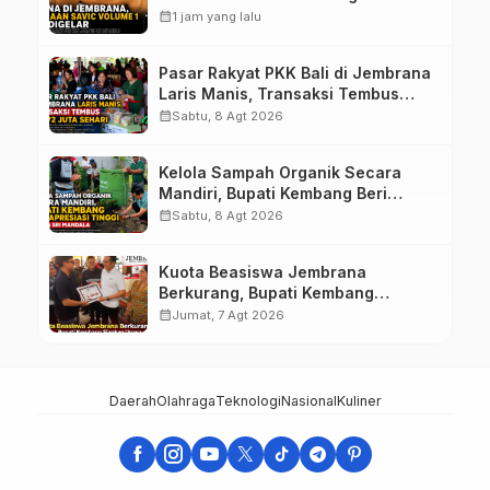
calendar_month
1 jam yang lalu
Pasar Rakyat PKK Bali di Jembrana
Laris Manis, Transaksi Tembus
Rp.672 Juta Sehari
calendar_month
Sabtu, 8 Agt 2026
Kelola Sampah Organik Secara
Mandiri, Bupati Kembang Beri
Apresiasi Tinggi Warga Sri
calendar_month
Sabtu, 8 Agt 2026
Mandala
Kuota Beasiswa Jembrana
Berkurang, Bupati Kembang
Siapkan Upaya Penambahan di
calendar_month
Jumat, 7 Agt 2026
Tahap II
Daerah
Olahraga
Teknologi
Nasional
Kuliner