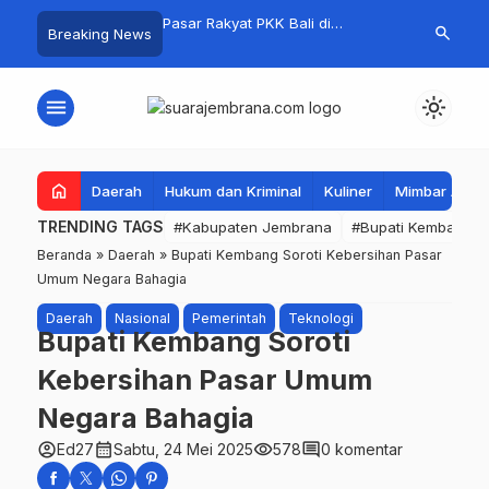
i Jembrana, Kejuaraan
Pasar Rakyat PKK Bali di
Kelola Samp
search
Breaking News
ume 1 Resmi Digelar
Jembrana Laris Manis, Transaksi
Mandiri, Bup
Tembus Rp.672 Juta Sehari
Apresiasi Tin
Mandala
menu
light_mode
home
Daerah
Hukum dan Kriminal
Kuliner
Mimbar Aga
TRENDING TAGS
#Kabupaten Jembrana
#Bupati Kembang
Beranda
»
Daerah
»
Bupati Kembang Soroti Kebersihan Pasar
Umum Negara Bahagia
Daerah
Nasional
Pemerintah
Teknologi
Bupati Kembang Soroti
Kebersihan Pasar Umum
Negara Bahagia
account_circle
calendar_month
visibility
comment
Ed27
Sabtu, 24 Mei 2025
578
0 komentar