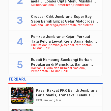
melalui Lomba Cipta Menu Mustika
Kuliner
Nasional
Pemerintah
Pendidikan
Rasa
Crosser Cilik Jembrana Super Boy
Sapu Bersih Empat Gelar Motocross
Nasional
Olahraga
Pemerintah
Pendidikan
50cc
Pemkab Jembrana–Kejari Perkuat
Tata Kelola Lewat Kerja Sama Hukum
Hukum dan Kriminal
Nasional
Pemerintah
Datun
TNI dan Polri
Bupati Kembang Sambangi Korban
Kebakaran di Manistutu, Bantuan
Daerah
Hukum dan Kriminal
Nasional
Disalurkan untuk Ringankan Beban
Pemerintah
TNI dan Polri
Warga
TERBARU
Pasar Rakyat PKK Bali di Jembrana
Laris Manis, Transaksi Tembus
Rp.672 Juta Sehari
calendar_month
13 jam yang lalu