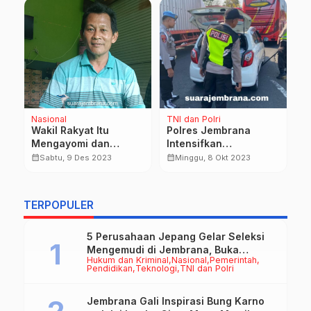
Nasional
TNI dan Polri
Na
P
Wakil Rakyat Itu
Polres Jembrana
TN
Mengayomi dan
Intensifkan
P
Menjalankan Amanat
Pengamanan Jelang
calendar_month
calendar_month
Sabtu, 9 Des 2023
Minggu, 8 Okt 2023
D
Masyarakat
Konferensi KTT Tahun
J
calendar_month
2023
T
J
TERPOPULER
G
5 Perusahaan Jepang Gelar Seleksi
Mengemudi di Jembrana, Buka
Hukum dan Kriminal
Nasional
Pemerintah
Peluang Kerja bagi Calon PMI
Pendidikan
Teknologi
TNI dan Polri
Jembrana Gali Inspirasi Bung Karno