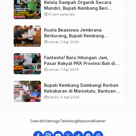
Kelola Sampah Organik Secara
Mandiri, Bupati Kembang Beri
Apresiasi Tinggi Warga Sri
calendar_month
14 jam yang lalu
Mandala
Kuota Beasiswa Jembrana
Berkurang, Bupati Kembang
Siapkan Upaya Penambahan di
calendar_month
Jumat, 7 Agt 2026
Tahap II
Fantastis! Baru Hitungan Jam,
Pasar Rakyat PKK Provinsi Bali di
Jembrana Raup Omzet Ratusan
calendar_month
Jumat, 7 Agt 2026
Juta
Bupati Kembang Sambangi Korban
Kebakaran di Manistutu, Bantuan
Disalurkan untuk Ringankan Beban
calendar_month
Kamis, 6 Agt 2026
Warga
Daerah
Olahraga
Teknologi
Nasional
Kuliner