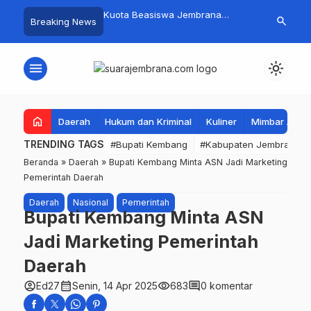
mpah Organik Secara
Kuota Beasiswa Jembrana
Fantastis! B
search
Breaking News
Bupati Kembang Beri
Berkurang, Bupati Kembang
Pasar Rakyat 
Tinggi Warga Sri
Siapkan Upaya Penambahan di
Jembrana Ra
Tahap II
Juta
menu
light_mode
home
Daerah
Hukum dan Kriminal
Kuliner
Mimbar Aga
TRENDING TAGS
#Bupati Kembang
#Kabupaten Jembrana
Beranda
»
Daerah
»
Bupati Kembang Minta ASN Jadi Marketing
Pemerintah Daerah
Daerah
Nasional
Pemerintah
Bupati Kembang Minta ASN
Jadi Marketing Pemerintah
Daerah
account_circle
calendar_month
visibility
comment
Ed27
Senin, 14 Apr 2025
683
0 komentar