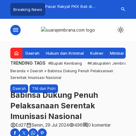
i Jembrana, Kejuaraan
Pasar Rakyat PKK Bali di
Kelola Samp
search
Breaking News
ume 1 Resmi Digelar
Jembrana Laris Manis, Transaksi
Mandiri, Bup
Tembus Rp.672 Juta Sehari
Apresiasi Tin
Mandala
menu
light_mode
home
Daerah
Hukum dan Kriminal
Kuliner
Mimbar Aga
TRENDING TAGS
#Bupati Kembang
#Kabupaten Jembrana
Beranda
»
Daerah
»
Babinsa Dukung Penuh Pelaksanaan
Serentak Imunisasi Nasional
Daerah
TNI dan Polri
Babinsa Dukung Penuh
Pelaksanaan Serentak
Imunisasi Nasional
account_circle
calendar_month
visibility
comment
Ed27
Senin, 29 Jul 2024
496
0 komentar