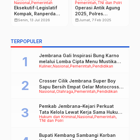
Nasional
Pemerintah
Pemerintah
TNI dan Polri
a
P
Eksekutif-Legislatif
Operasi Antik Agung
B
Kompak, Ranperda
2025, Polres
n
P
calendar_month
Pertanggungjawaban
Jembrana Ungkap 5
calendar_month
calendar_month
Senin, 13 Jul 2026
Jumat, 7 Feb 2025
B
APBD 2025 Resmi
Kasus Tindak Pidana
Disepakati
Penyalahgunaan
Narkotika
TERPOPULER
Jembrana Gali Inspirasi Bung Karno
melalui Lomba Cipta Menu Mustika
Kuliner
Nasional
Pemerintah
Pendidikan
Rasa
Crosser Cilik Jembrana Super Boy
Sapu Bersih Empat Gelar Motocross
Nasional
Olahraga
Pemerintah
Pendidikan
50cc
Pemkab Jembrana–Kejari Perkuat
Tata Kelola Lewat Kerja Sama Hukum
Hukum dan Kriminal
Nasional
Pemerintah
Datun
TNI dan Polri
Bupati Kembang Sambangi Korban