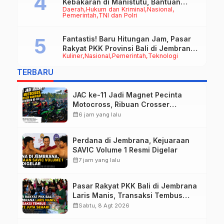
Kebakaran di Manistutu, Bantuan
Daerah
Hukum dan Kriminal
Nasional
Disalurkan untuk Ringankan Beban
Pemerintah
TNI dan Polri
Warga
Fantastis! Baru Hitungan Jam, Pasar
Rakyat PKK Provinsi Bali di Jembrana
Kuliner
Nasional
Pemerintah
Teknologi
Raup Omzet Ratusan Juta
TERBARU
JAC ke-11 Jadi Magnet Pecinta
Motocross, Ribuan Crosser
Ramaikan HUT Kota Negara ke-131
calendar_month
6 jam yang lalu
Perdana di Jembrana, Kejuaraan
SAVIC Volume 1 Resmi Digelar
calendar_month
7 jam yang lalu
Pasar Rakyat PKK Bali di Jembrana
Laris Manis, Transaksi Tembus
Rp.672 Juta Sehari
calendar_month
Sabtu, 8 Agt 2026