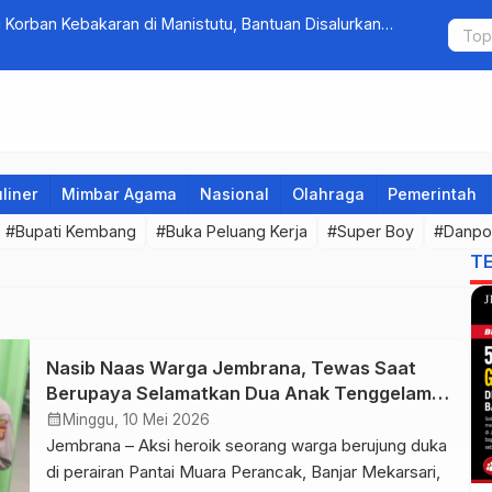
Korban Kebakaran di Manistutu, Bantuan Disalurkan
Tim Gabung
arga
Pengambe
liner
Mimbar Agama
Nasional
Olahraga
Pemerintah
#Bupati Kembang
#Buka Peluang Kerja
#Super Boy
#Danpo
T
Nasib Naas Warga Jembrana, Tewas Saat
Berupaya Selamatkan Dua Anak Tenggelam di
Pantai Perancak
calendar_month
Minggu, 10 Mei 2026
Jembrana – Aksi heroik seorang warga berujung duka
di perairan Pantai Muara Perancak, Banjar Mekarsari,