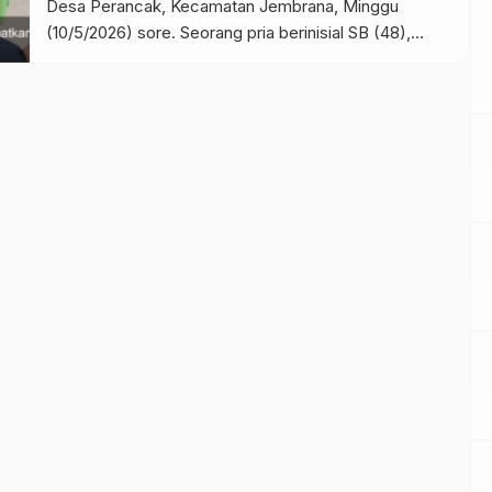
Desa Perancak, Kecamatan Jembrana, Minggu
(10/5/2026) sore. Seorang pria berinisial SB (48),
warga Lingkungan Terusan, Kelurahan Lelateng,
Kecamatan Negara, ditemukan meninggal dunia
setelah diduga berusaha menyelamatkan dua anak
yang tenggelam. Peristiwa tragis tersebut pertama
kali diketahui sekitar pukul 16.30 Wita. […]