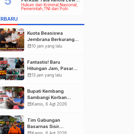
Hukum dan Kriminal
Nasional
Kerja Sama Hukum Datun
Pemerintah
TNI dan Polri
ERBARU
Kuota Beasiswa
Jembrana Berkurang,
Bupati Kembang
calendar_month
10 jam yang lalu
Siapkan Upaya
Penambahan di Tahap
Fantastis! Baru
II
Hitungan Jam, Pasar
Rakyat PKK Provinsi
calendar_month
13 jam yang lalu
Bali di Jembrana Raup
Omzet Ratusan Juta
Bupati Kembang
Sambangi Korban
Kebakaran di
calendar_month
Kamis, 6 Agt 2026
Manistutu, Bantuan
Disalurkan untuk
Tim Gabungan
Ringankan Beban
Basarnas Sisir
Warga
Pencarian Nelayan
calendar_month
Kamis, 6 Agt 2026