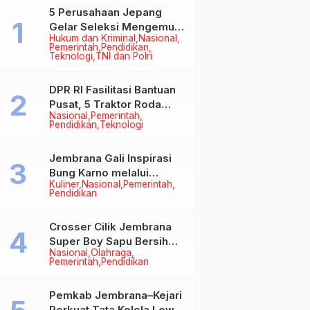
5 Perusahaan Jepang
Gelar Seleksi Mengemudi
Hukum dan Kriminal
Nasional
di Jembrana, Buka
Pemerintah
Pendidikan
Peluang Kerja bagi Calon
Teknologi
TNI dan Polri
PMI
DPR RI Fasilitasi Bantuan
Pusat, 5 Traktor Roda
Nasional
Pemerintah
Empat Resmi Perkuat
Pendidikan
Teknologi
Mekanisasi Pertanian
Jembrana
Jembrana Gali Inspirasi
Bung Karno melalui
Kuliner
Nasional
Pemerintah
Lomba Cipta Menu
Pendidikan
Mustika Rasa
Crosser Cilik Jembrana
Super Boy Sapu Bersih
Nasional
Olahraga
Empat Gelar Motocross
Pemerintah
Pendidikan
50cc
Pemkab Jembrana–Kejari
Perkuat Tata Kelola Lewat