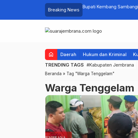
at PKK Provinsi Bali di Jembrana Raup
Bupati Kembang Sambangi 
Breaking News
untuk Ringankan Beban W
home
Daerah
Hukum dan Kriminal
Ku
TRENDING TAGS
#Kabupaten Jembrana
Beranda
»
Tag "Warga Tenggelam"
Warga Tenggelam