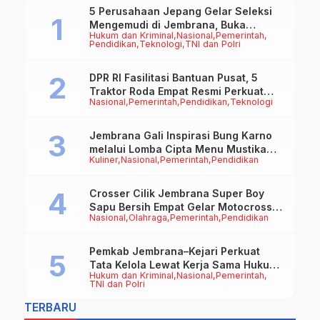
5 Perusahaan Jepang Gelar Seleksi
Mengemudi di Jembrana, Buka
Hukum dan Kriminal
Nasional
Pemerintah
Peluang Kerja bagi Calon PMI
Pendidikan
Teknologi
TNI dan Polri
DPR RI Fasilitasi Bantuan Pusat, 5
Traktor Roda Empat Resmi Perkuat
Nasional
Pemerintah
Pendidikan
Teknologi
Mekanisasi Pertanian Jembrana
Jembrana Gali Inspirasi Bung Karno
melalui Lomba Cipta Menu Mustika
Kuliner
Nasional
Pemerintah
Pendidikan
Rasa
Crosser Cilik Jembrana Super Boy
Sapu Bersih Empat Gelar Motocross
Nasional
Olahraga
Pemerintah
Pendidikan
50cc
Pemkab Jembrana–Kejari Perkuat
Tata Kelola Lewat Kerja Sama Hukum
Hukum dan Kriminal
Nasional
Pemerintah
Datun
TNI dan Polri
TERBARU