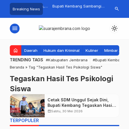
! Baru Hitungan Jam,
Bupati Kembang Sambangi
Tim Gabunga
search
Breaking News
yat PKK Provinsi Bali di
Korban Kebakaran di Manistutu,
Pencarian N
 Raup Omzet Ratusan
Bantuan Disalurkan untuk
Perairan Pa
Ringankan Beban Warga
menu
light_mode
home
Daerah
Hukum dan Kriminal
Kuliner
Mimbar Aga
TRENDING TAGS
#Kabupaten Jembrana
#Bupati Kembang
Beranda
»
Tag "Tegaskan Hasil Tes Psikologi Siswa"
Tegaskan Hasil Tes Psikologi
Siswa
Cetak SDM Unggul Sejak Dini,
Bupati Kembang Tegaskan Hasil
Tes Psikologi Siswa Harus
calendar_month
Sabtu, 30 Mei 2026
Dikawal
TERPOPULER