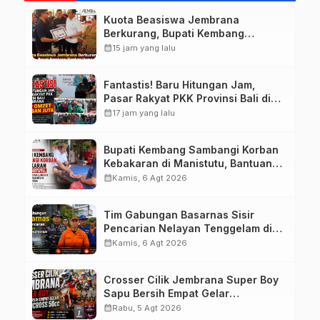
Kuota Beasiswa Jembrana
Berkurang, Bupati Kembang
Siapkan Upaya Penambahan di
calendar_month
15 jam yang lalu
Tahap II
Fantastis! Baru Hitungan Jam,
Pasar Rakyat PKK Provinsi Bali di
Jembrana Raup Omzet Ratusan
calendar_month
17 jam yang lalu
Juta
Bupati Kembang Sambangi Korban
Kebakaran di Manistutu, Bantuan
Disalurkan untuk Ringankan Beban
calendar_month
Kamis, 6 Agt 2026
Warga
Tim Gabungan Basarnas Sisir
Pencarian Nelayan Tenggelam di
Perairan Pantai Pengambengan
calendar_month
Kamis, 6 Agt 2026
Crosser Cilik Jembrana Super Boy
Sapu Bersih Empat Gelar
Motocross 50cc
calendar_month
Rabu, 5 Agt 2026