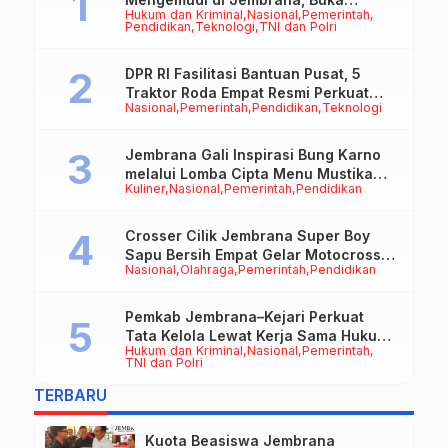
Hukum dan Kriminal
Nasional
Pemerintah
Peluang Kerja bagi Calon PMI
Pendidikan
Teknologi
TNI dan Polri
DPR RI Fasilitasi Bantuan Pusat, 5
Traktor Roda Empat Resmi Perkuat
Nasional
Pemerintah
Pendidikan
Teknologi
Mekanisasi Pertanian Jembrana
Jembrana Gali Inspirasi Bung Karno
melalui Lomba Cipta Menu Mustika
Kuliner
Nasional
Pemerintah
Pendidikan
Rasa
Crosser Cilik Jembrana Super Boy
Sapu Bersih Empat Gelar Motocross
Nasional
Olahraga
Pemerintah
Pendidikan
50cc
Pemkab Jembrana–Kejari Perkuat
Tata Kelola Lewat Kerja Sama Hukum
Hukum dan Kriminal
Nasional
Pemerintah
Datun
TNI dan Polri
TERBARU
Kuota Beasiswa Jembrana