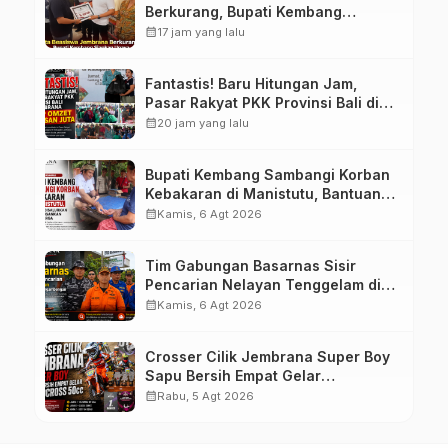
Berkurang, Bupati Kembang
Siapkan Upaya Penambahan di
calendar_month
17 jam yang lalu
Tahap II
Fantastis! Baru Hitungan Jam,
Pasar Rakyat PKK Provinsi Bali di
Jembrana Raup Omzet Ratusan
calendar_month
20 jam yang lalu
Juta
Bupati Kembang Sambangi Korban
Kebakaran di Manistutu, Bantuan
Disalurkan untuk Ringankan Beban
calendar_month
Kamis, 6 Agt 2026
Warga
Tim Gabungan Basarnas Sisir
Pencarian Nelayan Tenggelam di
Perairan Pantai Pengambengan
calendar_month
Kamis, 6 Agt 2026
Crosser Cilik Jembrana Super Boy
Sapu Bersih Empat Gelar
Motocross 50cc
calendar_month
Rabu, 5 Agt 2026