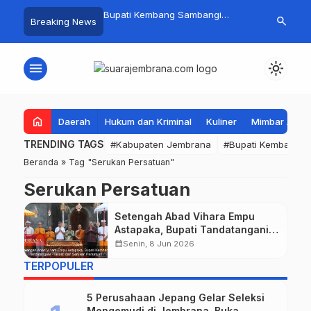
 Baru Hitungan Jam,
Bupati Kembang Sambangi
Tim Gabungan
search
Breaking News
at PKK Provinsi Bali di
Korban Kebakaran di Manistutu,
Pencarian Ne
 Raup Omzet Ratusan
Bantuan Disalurkan untuk
Perairan Pa
Ringankan Beban Warga
menu
light_mode
home
Daerah
Hukum dan Kriminal
Kuliner
Mimbar Aga
TRENDING TAGS
#Kabupaten Jembrana
#Bupati Kembang
Beranda
»
Tag "Serukan Persatuan"
Serukan Persatuan
Setengah Abad Vihara Empu
Astapaka, Bupati Tandatangani
Prasasti dan Serukan Persatuan
calendar_month
Senin, 8 Jun 2026
TERPOPULER
5 Perusahaan Jepang Gelar Seleksi
Mengemudi di Jembrana, Buka