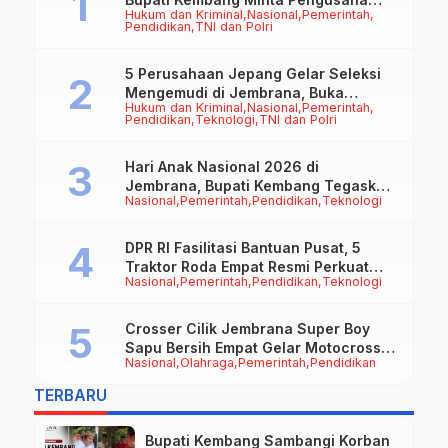
Hukum dan Kriminal
Nasional
Pemerintah
Jadi Motor Penggerak Ekonomi
Pendidikan
TNI dan Polri
5 Perusahaan Jepang Gelar Seleksi
Mengemudi di Jembrana, Buka
Hukum dan Kriminal
Nasional
Pemerintah
Peluang Kerja bagi Calon PMI
Pendidikan
Teknologi
TNI dan Polri
Hari Anak Nasional 2026 di
Jembrana, Bupati Kembang Tegaskan
Nasional
Pemerintah
Pendidikan
Teknologi
Pentingnya Karakter dan Budaya di
Era Teknologi
DPR RI Fasilitasi Bantuan Pusat, 5
Traktor Roda Empat Resmi Perkuat
Nasional
Pemerintah
Pendidikan
Teknologi
Mekanisasi Pertanian Jembrana
Crosser Cilik Jembrana Super Boy
Sapu Bersih Empat Gelar Motocross
Nasional
Olahraga
Pemerintah
Pendidikan
50cc
TERBARU
Bupati Kembang Sambangi Korban