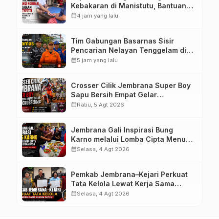
Kebakaran di Manistutu, Bantuan
Disalurkan untuk Ringankan Beban
calendar_month
4 jam yang lalu
Warga
Tim Gabungan Basarnas Sisir
Pencarian Nelayan Tenggelam di
Perairan Pantai Pengambengan
calendar_month
5 jam yang lalu
Crosser Cilik Jembrana Super Boy
Sapu Bersih Empat Gelar
Motocross 50cc
calendar_month
Rabu, 5 Agt 2026
Jembrana Gali Inspirasi Bung
Karno melalui Lomba Cipta Menu
Mustika Rasa
calendar_month
Selasa, 4 Agt 2026
Pemkab Jembrana–Kejari Perkuat
Tata Kelola Lewat Kerja Sama
Hukum Datun
calendar_month
Selasa, 4 Agt 2026