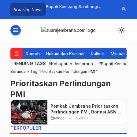
 Baru Hitungan Jam,
Bupati Kembang Sambangi
Tim Gabungan
search
Breaking News
…
at PKK Provinsi Bali di
Korban Kebakaran di Manistutu,
Pencarian Ne
 Raup Omzet Ratusan
Bantuan Disalurkan untuk
Perairan Pa
Ringankan Beban Warga
menu
light_mode
home
Daerah
Hukum dan Kriminal
Kuliner
Mimbar Aga
TRENDING TAGS
#Kabupaten Jembrana
#Bupati Kembang
Beranda
»
Tag "Prioritaskan Perlindungan PMI"
Prioritaskan Perlindungan
PMI
Pemkab Jembrana Prioritaskan
Perlindungan PMI, Donasi ASN
Digalang Untuk Keluarga Korban
calendar_month
Minggu, 7 Jun 2026
TERPOPULER