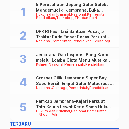
5 Perusahaan Jepang Gelar Seleksi
Mengemudi di Jembrana, Buka
Hukum dan Kriminal
Nasional
Pemerintah
Peluang Kerja bagi Calon PMI
Pendidikan
Teknologi
TNI dan Polri
DPR RI Fasilitasi Bantuan Pusat, 5
Traktor Roda Empat Resmi Perkuat
Nasional
Pemerintah
Pendidikan
Teknologi
Mekanisasi Pertanian Jembrana
Jembrana Gali Inspirasi Bung Karno
melalui Lomba Cipta Menu Mustika
Kuliner
Nasional
Pemerintah
Pendidikan
Rasa
Crosser Cilik Jembrana Super Boy
Sapu Bersih Empat Gelar Motocross
Nasional
Olahraga
Pemerintah
Pendidikan
50cc
Pemkab Jembrana–Kejari Perkuat
Tata Kelola Lewat Kerja Sama Hukum
Hukum dan Kriminal
Nasional
Pemerintah
Datun
TNI dan Polri
TERBARU