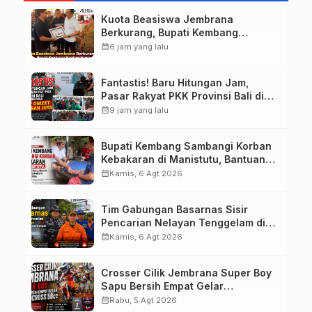
Kuota Beasiswa Jembrana
Berkurang, Bupati Kembang
Siapkan Upaya Penambahan di
calendar_month
6 jam yang lalu
Tahap II
Fantastis! Baru Hitungan Jam,
Pasar Rakyat PKK Provinsi Bali di
Jembrana Raup Omzet Ratusan
calendar_month
9 jam yang lalu
Juta
Bupati Kembang Sambangi Korban
Kebakaran di Manistutu, Bantuan
Disalurkan untuk Ringankan Beban
calendar_month
Kamis, 6 Agt 2026
Warga
Tim Gabungan Basarnas Sisir
Pencarian Nelayan Tenggelam di
Perairan Pantai Pengambengan
calendar_month
Kamis, 6 Agt 2026
Crosser Cilik Jembrana Super Boy
Sapu Bersih Empat Gelar
Motocross 50cc
calendar_month
Rabu, 5 Agt 2026