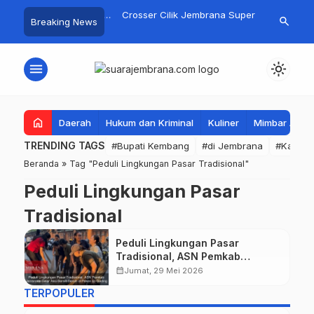
gan Basarnas Sisir
Crosser Cilik Jembrana Super
Jembrana Gal
search
Breaking News
 Nelayan Tenggelam di
Boy Sapu Bersih Empat Gelar
Karno melal
 Pantai Pengambengan
Motocross 50cc
Mustika Ras
menu
light_mode
home
Daerah
Hukum dan Kriminal
Kuliner
Mimbar Aga
TRENDING TAGS
#Bupati Kembang
#di Jembrana
#Kabupa
Beranda
»
Tag "Peduli Lingkungan Pasar Tradisional"
Peduli Lingkungan Pasar
Tradisional
Peduli Lingkungan Pasar
Tradisional, ASN Pemkab
Jembrana Gelar Aksi Bersih-
calendar_month
Jumat, 29 Mei 2026
bersih di Peken Ijo Gading
TERPOPULER