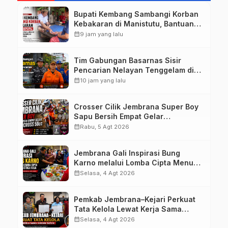
Bupati Kembang Sambangi Korban
Kebakaran di Manistutu, Bantuan
Disalurkan untuk Ringankan Beban
calendar_month
9 jam yang lalu
Warga
Tim Gabungan Basarnas Sisir
Pencarian Nelayan Tenggelam di
Perairan Pantai Pengambengan
calendar_month
10 jam yang lalu
Crosser Cilik Jembrana Super Boy
Sapu Bersih Empat Gelar
Motocross 50cc
calendar_month
Rabu, 5 Agt 2026
Jembrana Gali Inspirasi Bung
Karno melalui Lomba Cipta Menu
Mustika Rasa
calendar_month
Selasa, 4 Agt 2026
Pemkab Jembrana–Kejari Perkuat
Tata Kelola Lewat Kerja Sama
Hukum Datun
calendar_month
Selasa, 4 Agt 2026