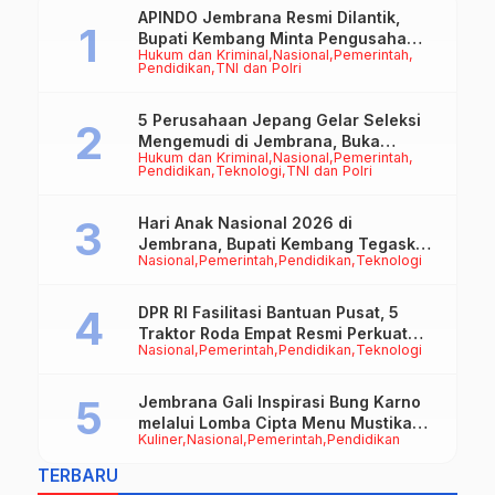
APINDO Jembrana Resmi Dilantik,
Bupati Kembang Minta Pengusaha
Hukum dan Kriminal
Nasional
Pemerintah
Jadi Motor Penggerak Ekonomi
Pendidikan
TNI dan Polri
5 Perusahaan Jepang Gelar Seleksi
Mengemudi di Jembrana, Buka
Hukum dan Kriminal
Nasional
Pemerintah
Peluang Kerja bagi Calon PMI
Pendidikan
Teknologi
TNI dan Polri
Hari Anak Nasional 2026 di
Jembrana, Bupati Kembang Tegaskan
Nasional
Pemerintah
Pendidikan
Teknologi
Pentingnya Karakter dan Budaya di
Era Teknologi
DPR RI Fasilitasi Bantuan Pusat, 5
Traktor Roda Empat Resmi Perkuat
Nasional
Pemerintah
Pendidikan
Teknologi
Mekanisasi Pertanian Jembrana
Jembrana Gali Inspirasi Bung Karno
melalui Lomba Cipta Menu Mustika
Kuliner
Nasional
Pemerintah
Pendidikan
Rasa
TERBARU