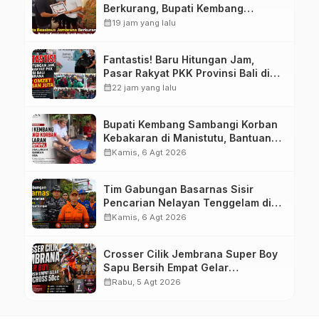
Berkurang, Bupati Kembang
Siapkan Upaya Penambahan di
calendar_month
19 jam yang lalu
Tahap II
Fantastis! Baru Hitungan Jam,
Pasar Rakyat PKK Provinsi Bali di
Jembrana Raup Omzet Ratusan
calendar_month
22 jam yang lalu
Juta
Bupati Kembang Sambangi Korban
Kebakaran di Manistutu, Bantuan
Disalurkan untuk Ringankan Beban
calendar_month
Kamis, 6 Agt 2026
Warga
Tim Gabungan Basarnas Sisir
Pencarian Nelayan Tenggelam di
Perairan Pantai Pengambengan
calendar_month
Kamis, 6 Agt 2026
Crosser Cilik Jembrana Super Boy
Sapu Bersih Empat Gelar
Motocross 50cc
calendar_month
Rabu, 5 Agt 2026