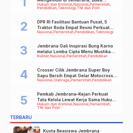
Hukum dan Kriminal
Nasional
Pemerintah
Peluang Kerja bagi Calon PMI
Pendidikan
Teknologi
TNI dan Polri
DPR RI Fasilitasi Bantuan Pusat, 5
Traktor Roda Empat Resmi Perkuat
Nasional
Pemerintah
Pendidikan
Teknologi
Mekanisasi Pertanian Jembrana
Jembrana Gali Inspirasi Bung Karno
melalui Lomba Cipta Menu Mustika
Kuliner
Nasional
Pemerintah
Pendidikan
Rasa
Crosser Cilik Jembrana Super Boy
Sapu Bersih Empat Gelar Motocross
Nasional
Olahraga
Pemerintah
Pendidikan
50cc
Pemkab Jembrana–Kejari Perkuat
Tata Kelola Lewat Kerja Sama Hukum
Hukum dan Kriminal
Nasional
Pemerintah
Datun
TNI dan Polri
TERBARU
Kuota Beasiswa Jembrana