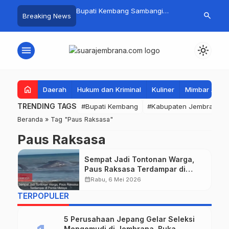
 Baru Hitungan Jam,
Bupati Kembang Sambangi
Tim Gabungan
search
Breaking News
…
at PKK Provinsi Bali di
Korban Kebakaran di Manistutu,
Pencarian Ne
 Raup Omzet Ratusan
Bantuan Disalurkan untuk
Perairan Pa
Ringankan Beban Warga
menu
light_mode
home
Daerah
Hukum dan Kriminal
Kuliner
Mimbar Aga
TRENDING TAGS
#Bupati Kembang
#Kabupaten Jembrana
Beranda
»
Tag "Paus Raksasa"
Paus Raksasa
Sempat Jadi Tontonan Warga,
Paus Raksasa Terdampar di
Pantai Melaya
calendar_month
Rabu, 6 Mei 2026
TERPOPULER
5 Perusahaan Jepang Gelar Seleksi
Mengemudi di Jembrana, Buka