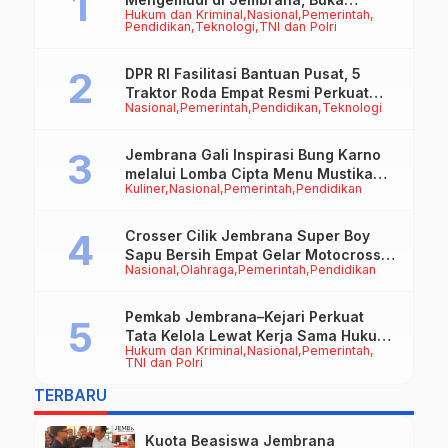
Hukum dan Kriminal
Nasional
Pemerintah
Peluang Kerja bagi Calon PMI
Pendidikan
Teknologi
TNI dan Polri
DPR RI Fasilitasi Bantuan Pusat, 5
Traktor Roda Empat Resmi Perkuat
Nasional
Pemerintah
Pendidikan
Teknologi
Mekanisasi Pertanian Jembrana
Jembrana Gali Inspirasi Bung Karno
melalui Lomba Cipta Menu Mustika
Kuliner
Nasional
Pemerintah
Pendidikan
Rasa
Crosser Cilik Jembrana Super Boy
Sapu Bersih Empat Gelar Motocross
Nasional
Olahraga
Pemerintah
Pendidikan
50cc
Pemkab Jembrana–Kejari Perkuat
Tata Kelola Lewat Kerja Sama Hukum
Hukum dan Kriminal
Nasional
Pemerintah
Datun
TNI dan Polri
TERBARU
Kuota Beasiswa Jembrana