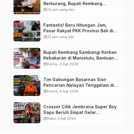
Berkurang, Bupati Kembang
Siapkan Upaya Penambahan di
calendar_month
20 jam yang lalu
Tahap II
Fantastis! Baru Hitungan Jam,
Pasar Rakyat PKK Provinsi Bali di
Jembrana Raup Omzet Ratusan
calendar_month
23 jam yang lalu
Juta
Bupati Kembang Sambangi Korban
Kebakaran di Manistutu, Bantuan
Disalurkan untuk Ringankan Beban
calendar_month
Kamis, 6 Agt 2026
Warga
Tim Gabungan Basarnas Sisir
Pencarian Nelayan Tenggelam di
Perairan Pantai Pengambengan
calendar_month
Kamis, 6 Agt 2026
Crosser Cilik Jembrana Super Boy
Sapu Bersih Empat Gelar
Motocross 50cc
calendar_month
Rabu, 5 Agt 2026