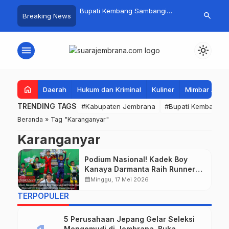
 Baru Hitungan Jam,
Bupati Kembang Sambangi
Tim Gabungan
search
Breaking News
at PKK Provinsi Bali di
Korban Kebakaran di Manistutu,
Pencarian Ne
 Raup Omzet Ratusan
Bantuan Disalurkan untuk
Perairan Pa
Ringankan Beban Warga
menu
light_mode
home
Daerah
Hukum dan Kriminal
Kuliner
Mimbar Aga
TRENDING TAGS
#Kabupaten Jembrana
#Bupati Kembang
Beranda
»
Tag "Karanganyar"
Karanganyar
Podium Nasional! Kadek Boy
Kanaya Darmanta Raih Runner
Up Kejurnas MX 50cc
calendar_month
Minggu, 17 Mei 2026
Karanganyar
TERPOPULER
5 Perusahaan Jepang Gelar Seleksi
Mengemudi di Jembrana, Buka