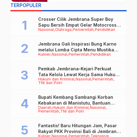
TERPOPULER
Crosser Cilik Jembrana Super Boy
Sapu Bersih Empat Gelar Motocross
Nasional
Olahraga
Pemerintah
Pendidikan
50cc
Jembrana Gali Inspirasi Bung Karno
melalui Lomba Cipta Menu Mustika
Kuliner
Nasional
Pemerintah
Pendidikan
Rasa
Pemkab Jembrana–Kejari Perkuat
Tata Kelola Lewat Kerja Sama Hukum
Hukum dan Kriminal
Nasional
Pemerintah
Datun
TNI dan Polri
Bupati Kembang Sambangi Korban
Kebakaran di Manistutu, Bantuan
Daerah
Hukum dan Kriminal
Nasional
Disalurkan untuk Ringankan Beban
Pemerintah
TNI dan Polri
Warga
Fantastis! Baru Hitungan Jam, Pasar
Rakyat PKK Provinsi Bali di Jembrana
Kuliner
Nasional
Pemerintah
Teknologi