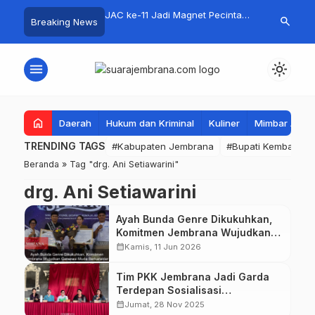
DM Jembrana, Bupati
JAC ke-11 Jadi Magnet Pecinta
Perdana di J
search
Breaking News
uka Vokasi Nasional
Motocross, Ribuan Crosser
SAVIC Volume
Ramaikan HUT Kota Negara ke-
131
menu
light_mode
home
Daerah
Hukum dan Kriminal
Kuliner
Mimbar Aga
TRENDING TAGS
#Kabupaten Jembrana
#Bupati Kembang
Beranda
»
Tag "drg. Ani Setiawarini"
drg. Ani Setiawarini
Ayah Bunda Genre Dikukuhkan,
Komitmen Jembrana Wujudkan
Generasi Muda Berkarakter
calendar_month
Kamis, 11 Jun 2026
Tim PKK Jembrana Jadi Garda
Terdepan Sosialisasi
Pengelolaan Sampah
calendar_month
Jumat, 28 Nov 2025