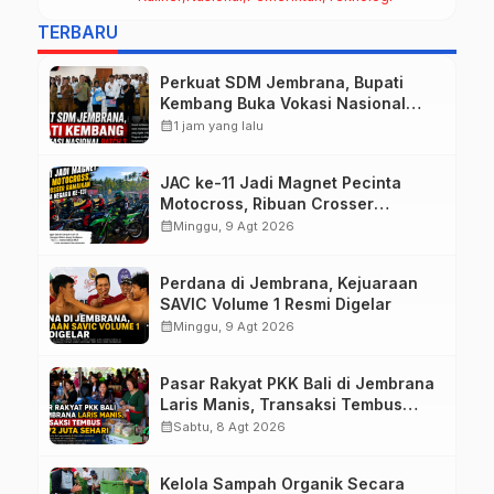
Raup Omzet Ratusan Juta
TERBARU
Perkuat SDM Jembrana, Bupati
Kembang Buka Vokasi Nasional
Batch 3
calendar_month
1 jam yang lalu
JAC ke-11 Jadi Magnet Pecinta
Motocross, Ribuan Crosser
Ramaikan HUT Kota Negara ke-131
calendar_month
Minggu, 9 Agt 2026
Perdana di Jembrana, Kejuaraan
SAVIC Volume 1 Resmi Digelar
calendar_month
Minggu, 9 Agt 2026
Pasar Rakyat PKK Bali di Jembrana
Laris Manis, Transaksi Tembus
Rp.672 Juta Sehari
calendar_month
Sabtu, 8 Agt 2026
Kelola Sampah Organik Secara