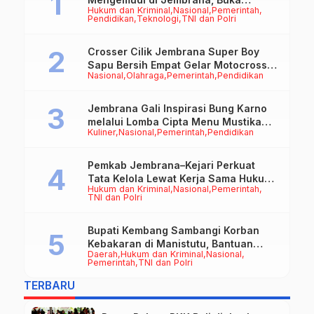
Hukum dan Kriminal
Nasional
Pemerintah
Peluang Kerja bagi Calon PMI
Pendidikan
Teknologi
TNI dan Polri
Crosser Cilik Jembrana Super Boy
Sapu Bersih Empat Gelar Motocross
Nasional
Olahraga
Pemerintah
Pendidikan
50cc
Jembrana Gali Inspirasi Bung Karno
melalui Lomba Cipta Menu Mustika
Kuliner
Nasional
Pemerintah
Pendidikan
Rasa
Pemkab Jembrana–Kejari Perkuat
Tata Kelola Lewat Kerja Sama Hukum
Hukum dan Kriminal
Nasional
Pemerintah
Datun
TNI dan Polri
Bupati Kembang Sambangi Korban
Kebakaran di Manistutu, Bantuan
Daerah
Hukum dan Kriminal
Nasional
Disalurkan untuk Ringankan Beban
Pemerintah
TNI dan Polri
Warga
TERBARU