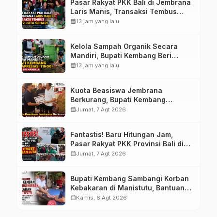
Pasar Rakyat PKK Bali di Jembrana
Laris Manis, Transaksi Tembus
Rp.672 Juta Sehari
calendar_month
13 jam yang lalu
Kelola Sampah Organik Secara
Mandiri, Bupati Kembang Beri
Apresiasi Tinggi Warga Sri
calendar_month
13 jam yang lalu
Mandala
Kuota Beasiswa Jembrana
Berkurang, Bupati Kembang
Siapkan Upaya Penambahan di
calendar_month
Jumat, 7 Agt 2026
Tahap II
Fantastis! Baru Hitungan Jam,
Pasar Rakyat PKK Provinsi Bali di
Jembrana Raup Omzet Ratusan
calendar_month
Jumat, 7 Agt 2026
Juta
Bupati Kembang Sambangi Korban
Kebakaran di Manistutu, Bantuan
Disalurkan untuk Ringankan Beban
calendar_month
Kamis, 6 Agt 2026
Warga