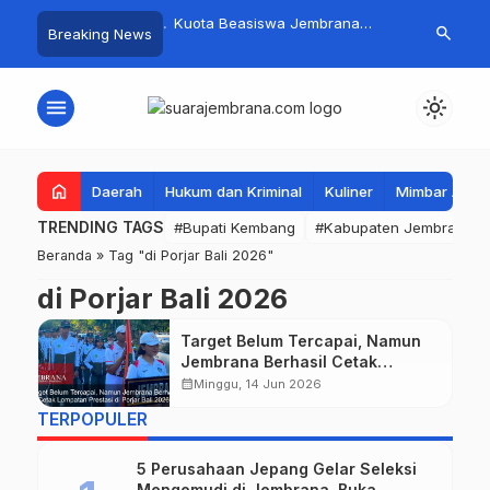
mpah Organik Secara
Kuota Beasiswa Jembrana
Fantastis! B
search
Breaking News
Bupati Kembang Beri
Berkurang, Bupati Kembang
Pasar Rakyat 
Tinggi Warga Sri
Siapkan Upaya Penambahan di
Jembrana Ra
Tahap II
Juta
menu
light_mode
home
Daerah
Hukum dan Kriminal
Kuliner
Mimbar Aga
TRENDING TAGS
#Bupati Kembang
#Kabupaten Jembrana
Beranda
»
Tag "di Porjar Bali 2026"
di Porjar Bali 2026
Target Belum Tercapai, Namun
Jembrana Berhasil Cetak
Lompatan Prestasi di Porjar Bali
calendar_month
Minggu, 14 Jun 2026
2026
TERPOPULER
5 Perusahaan Jepang Gelar Seleksi
Mengemudi di Jembrana, Buka