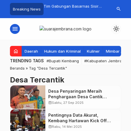
embang Sambangi
Tim Gabungan Basarnas Sisir
Crosser Cili
search
Breaking News
bakaran di Manistutu,
Pencarian Nelayan Tenggelam di
Boy Sapu Ber
isalurkan untuk
Perairan Pantai Pengambengan
Motocross 5
n Beban Warga
menu
light_mode
home
Daerah
Hukum dan Kriminal
Kuliner
Mimbar Aga
TRENDING TAGS
#Bupati Kembang
#Kabupaten Jembrana
Beranda
»
Tag "Desa Tercantik"
Desa Tercantik
Desa Penyaringan Meraih
Penghargaan Desa Cantik
Terbaik Nasional
calendar_month
Sabtu, 27 Sep 2025
Pentingnya Data Akurat,
Kembang Hartawan Kick Off
Desa Penyaringan Sebagai
calendar_month
Rabu, 14 Mei 2025