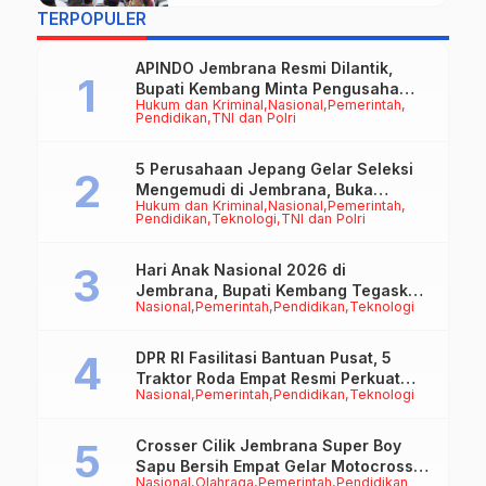
“Desa Cantik”
TERPOPULER
APINDO Jembrana Resmi Dilantik,
Bupati Kembang Minta Pengusaha
Hukum dan Kriminal
Nasional
Pemerintah
Jadi Motor Penggerak Ekonomi
Pendidikan
TNI dan Polri
5 Perusahaan Jepang Gelar Seleksi
Mengemudi di Jembrana, Buka
Hukum dan Kriminal
Nasional
Pemerintah
Peluang Kerja bagi Calon PMI
Pendidikan
Teknologi
TNI dan Polri
Hari Anak Nasional 2026 di
Jembrana, Bupati Kembang Tegaskan
Nasional
Pemerintah
Pendidikan
Teknologi
Pentingnya Karakter dan Budaya di
Era Teknologi
DPR RI Fasilitasi Bantuan Pusat, 5
Traktor Roda Empat Resmi Perkuat
Nasional
Pemerintah
Pendidikan
Teknologi
Mekanisasi Pertanian Jembrana
Crosser Cilik Jembrana Super Boy
Sapu Bersih Empat Gelar Motocross
Nasional
Olahraga
Pemerintah
Pendidikan