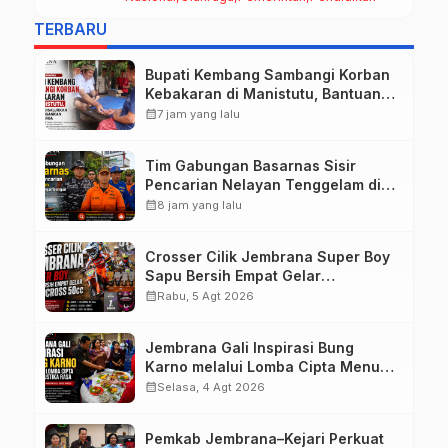
50cc
TERBARU
Bupati Kembang Sambangi Korban
Kebakaran di Manistutu, Bantuan
Disalurkan untuk Ringankan Beban
calendar_month
7 jam yang lalu
Warga
Tim Gabungan Basarnas Sisir
Pencarian Nelayan Tenggelam di
Perairan Pantai Pengambengan
calendar_month
8 jam yang lalu
Crosser Cilik Jembrana Super Boy
Sapu Bersih Empat Gelar
Motocross 50cc
calendar_month
Rabu, 5 Agt 2026
Jembrana Gali Inspirasi Bung
Karno melalui Lomba Cipta Menu
Mustika Rasa
calendar_month
Selasa, 4 Agt 2026
Pemkab Jembrana–Kejari Perkuat