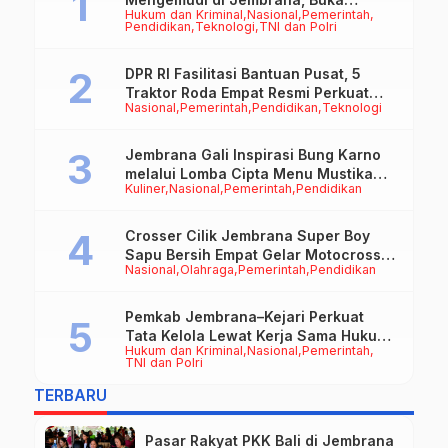
Hukum dan Kriminal
Nasional
Pemerintah
Peluang Kerja bagi Calon PMI
Pendidikan
Teknologi
TNI dan Polri
DPR RI Fasilitasi Bantuan Pusat, 5
Traktor Roda Empat Resmi Perkuat
Nasional
Pemerintah
Pendidikan
Teknologi
Mekanisasi Pertanian Jembrana
Jembrana Gali Inspirasi Bung Karno
melalui Lomba Cipta Menu Mustika
Kuliner
Nasional
Pemerintah
Pendidikan
Rasa
Crosser Cilik Jembrana Super Boy
Sapu Bersih Empat Gelar Motocross
Nasional
Olahraga
Pemerintah
Pendidikan
50cc
Pemkab Jembrana–Kejari Perkuat
Tata Kelola Lewat Kerja Sama Hukum
Hukum dan Kriminal
Nasional
Pemerintah
Datun
TNI dan Polri
TERBARU
Pasar Rakyat PKK Bali di Jembrana