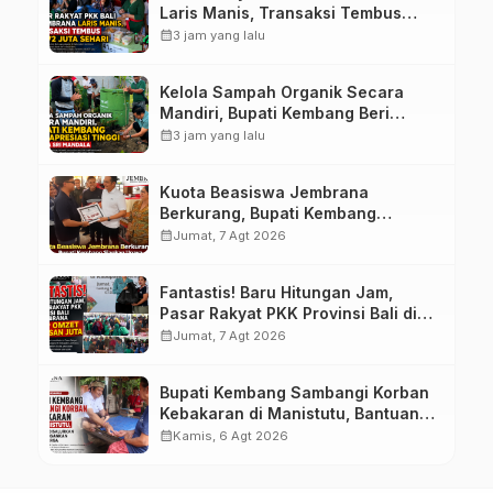
Laris Manis, Transaksi Tembus
Rp.672 Juta Sehari
calendar_month
3 jam yang lalu
Kelola Sampah Organik Secara
Mandiri, Bupati Kembang Beri
Apresiasi Tinggi Warga Sri
calendar_month
3 jam yang lalu
Mandala
Kuota Beasiswa Jembrana
Berkurang, Bupati Kembang
Siapkan Upaya Penambahan di
calendar_month
Jumat, 7 Agt 2026
Tahap II
Fantastis! Baru Hitungan Jam,
Pasar Rakyat PKK Provinsi Bali di
Jembrana Raup Omzet Ratusan
calendar_month
Jumat, 7 Agt 2026
Juta
Bupati Kembang Sambangi Korban
Kebakaran di Manistutu, Bantuan
Disalurkan untuk Ringankan Beban
calendar_month
Kamis, 6 Agt 2026
Warga