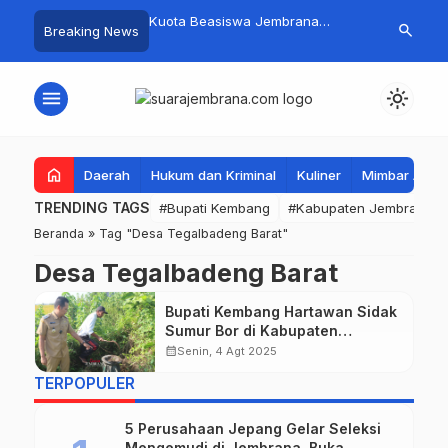
mpah Organik Secara
Kuota Beasiswa Jembrana
Fantastis! B
search
Breaking News
…
Bupati Kembang Beri
Berkurang, Bupati Kembang
Pasar Rakyat 
Tinggi Warga Sri
Siapkan Upaya Penambahan di
Jembrana Ra
Tahap II
Juta
menu
light_mode
home
Daerah
Hukum dan Kriminal
Kuliner
Mimbar Aga
TRENDING TAGS
#Bupati Kembang
#Kabupaten Jembrana
Beranda
»
Tag "Desa Tegalbadeng Barat"
Desa Tegalbadeng Barat
Bupati Kembang Hartawan Sidak
Sumur Bor di Kabupaten
Jembrana
calendar_month
Senin, 4 Agt 2025
TERPOPULER
5 Perusahaan Jepang Gelar Seleksi
Mengemudi di Jembrana, Buka