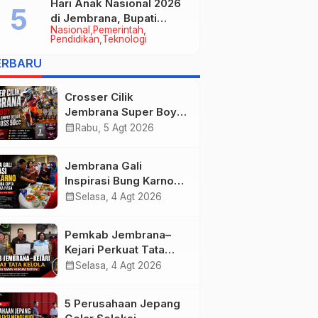
Hari Anak Nasional 2026
di Jembrana, Bupati
Nasional
Pemerintah
Kembang Tegaskan
Pendidikan
Teknologi
Pentingnya Karakter dan
ERBARU
Budaya di Era Teknologi
Crosser Cilik
Jembrana Super Boy
Sapu Bersih Empat
calendar_month
Rabu, 5 Agt 2026
Gelar Motocross 50cc
Jembrana Gali
Inspirasi Bung Karno
melalui Lomba Cipta
calendar_month
Selasa, 4 Agt 2026
Menu Mustika Rasa
Pemkab Jembrana–
Kejari Perkuat Tata
Kelola Lewat Kerja
calendar_month
Selasa, 4 Agt 2026
Sama Hukum Datun
5 Perusahaan Jepang