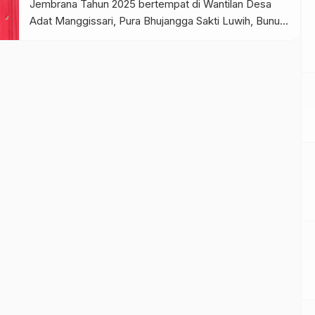
Jembrana Tahun 2025 bertempat di Wantilan Desa
Adat Manggissari, Pura Bhujangga Sakti Luwih, Bunut
Bolong, Kecamatan Pekutatan (20/8/2025). Kegiatan
tersebut akan berlangsung selama 3 hari hingga 23
Agustus 2025. Kemah Budaya ini mengambil tema
“Taru Pramana” yang berarti kebenaran yang
bersumber dari […]