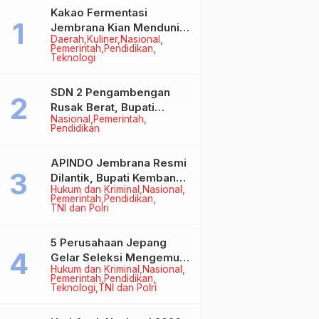
Kakao Fermentasi
Jembrana Kian Mendunia,
Daerah
Kuliner
Nasional
Bupati Perkuat Komitmen
Pemerintah
Pendidikan
pada Standar Mutu dan
Teknologi
Keberlanjutan
SDN 2 Pengambengan
Rusak Berat, Bupati
Nasional
Pemerintah
Kembang Pastikan
Pendidikan
Perbaikan Jadi Prioritas
APINDO Jembrana Resmi
Dilantik, Bupati Kembang
Hukum dan Kriminal
Nasional
Minta Pengusaha Jadi
Pemerintah
Pendidikan
Motor Penggerak
TNI dan Polri
Ekonomi
5 Perusahaan Jepang
Gelar Seleksi Mengemudi
Hukum dan Kriminal
Nasional
di Jembrana, Buka
Pemerintah
Pendidikan
Peluang Kerja bagi Calon
Teknologi
TNI dan Polri
PMI