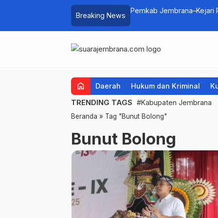
lui Lomba Cipta Menu Mustika Rasa
Pemkab Jembrana–Kejari P
Breaking News
home
Daerah
Hukum dan Kriminal
Ku
TRENDING TAGS
#Kabupaten Jembrana
Beranda
»
Tag "Bunut Bolong"
Bunut Bolong