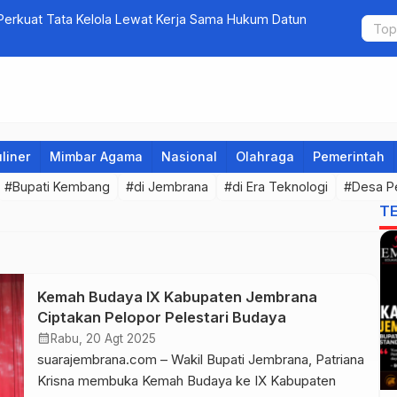
erkuat Tata Kelola Lewat Kerja Sama Hukum Datun
5 Perusaha
bagi Calon 
liner
Mimbar Agama
Nasional
Olahraga
Pemerintah
#Bupati Kembang
#di Jembrana
#di Era Teknologi
#Desa P
T
Kemah Budaya IX Kabupaten Jembrana
Ciptakan Pelopor Pelestari Budaya
calendar_month
Rabu, 20 Agt 2025
suarajembrana.com – Wakil Bupati Jembrana, Patriana
Krisna membuka Kemah Budaya ke IX Kabupaten