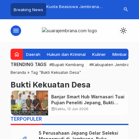
mpah Organik Secara
Kuota Beasiswa Jembrana
Fantastis! B
search
Breaking News
Bupati Kembang Beri
Berkurang, Bupati Kembang
Pasar Rakyat 
Tinggi Warga Sri
Siapkan Upaya Penambahan di
Jembrana Ra
Tahap II
Juta
menu
light_mode
home
Daerah
Hukum dan Kriminal
Kuliner
Mimbar Aga
TRENDING TAGS
#Bupati Kembang
#Kabupaten Jembrana
Beranda
»
Tag "Bukti Kekuatan Desa"
Bukti Kekuatan Desa
Banjar Smart Hub Warnasari Tuai
Pujian Peneliti Jepang, Bukti
Kekuatan Desa Berbasis Data
calendar_month
Sabtu, 13 Jun 2026
TERPOPULER
5 Perusahaan Jepang Gelar Seleksi
Mengemudi di Jembrana, Buka