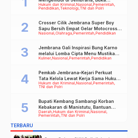
Hukum dan Kriminal
Nasional
Pemerintah
Peluang Kerja bagi Calon PMI
Pendidikan
Teknologi
TNI dan Polri
Crosser Cilik Jembrana Super Boy
Sapu Bersih Empat Gelar Motocross
Nasional
Olahraga
Pemerintah
Pendidikan
50cc
Jembrana Gali Inspirasi Bung Karno
melalui Lomba Cipta Menu Mustika
Kuliner
Nasional
Pemerintah
Pendidikan
Rasa
Pemkab Jembrana–Kejari Perkuat
Tata Kelola Lewat Kerja Sama Hukum
Hukum dan Kriminal
Nasional
Pemerintah
Datun
TNI dan Polri
Bupati Kembang Sambangi Korban
Kebakaran di Manistutu, Bantuan
Daerah
Hukum dan Kriminal
Nasional
Disalurkan untuk Ringankan Beban
Pemerintah
TNI dan Polri
Warga
TERBARU