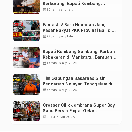
Berkurang, Bupati Kembang
Siapkan Upaya Penambahan di
calendar_month
20 jam yang lalu
Tahap II
Fantastis! Baru Hitungan Jam,
Pasar Rakyat PKK Provinsi Bali di
Jembrana Raup Omzet Ratusan
calendar_month
23 jam yang lalu
Juta
Bupati Kembang Sambangi Korban
Kebakaran di Manistutu, Bantuan
Disalurkan untuk Ringankan Beban
calendar_month
Kamis, 6 Agt 2026
Warga
Tim Gabungan Basarnas Sisir
Pencarian Nelayan Tenggelam di
Perairan Pantai Pengambengan
calendar_month
Kamis, 6 Agt 2026
Crosser Cilik Jembrana Super Boy
Sapu Bersih Empat Gelar
Motocross 50cc
calendar_month
Rabu, 5 Agt 2026