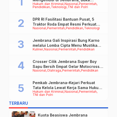
Hukum dan Kriminal
Nasional
Pemerintah
Peluang Kerja bagi Calon PMI
Pendidikan
Teknologi
TNI dan Polri
DPR RI Fasilitasi Bantuan Pusat, 5
Traktor Roda Empat Resmi Perkuat
Nasional
Pemerintah
Pendidikan
Teknologi
Mekanisasi Pertanian Jembrana
Jembrana Gali Inspirasi Bung Karno
melalui Lomba Cipta Menu Mustika
Kuliner
Nasional
Pemerintah
Pendidikan
Rasa
Crosser Cilik Jembrana Super Boy
Sapu Bersih Empat Gelar Motocross
Nasional
Olahraga
Pemerintah
Pendidikan
50cc
Pemkab Jembrana–Kejari Perkuat
Tata Kelola Lewat Kerja Sama Hukum
Hukum dan Kriminal
Nasional
Pemerintah
Datun
TNI dan Polri
TERBARU
Kuota Beasiswa Jembrana