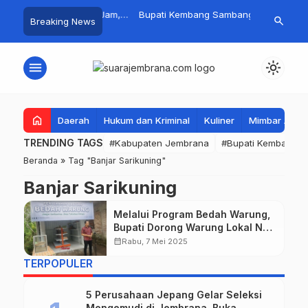
s! Baru Hitungan Jam,
Bupati Kembang Sambangi
Tim Gabung
search
Breaking News
kyat PKK Provinsi Bali di
Korban Kebakaran di Manistutu,
Pencarian 
a Raup Omzet Ratusan
Bantuan Disalurkan untuk
Perairan P
Ringankan Beban Warga
menu
light_mode
home
Daerah
Hukum dan Kriminal
Kuliner
Mimbar Aga
TRENDING TAGS
#Kabupaten Jembrana
#Bupati Kembang
Beranda
»
Tag "Banjar Sarikuning"
Banjar Sarikuning
Melalui Program Bedah Warung,
Bupati Dorong Warung Lokal Naik
Kelas dan Mampu Bersaing
calendar_month
Rabu, 7 Mei 2025
TERPOPULER
5 Perusahaan Jepang Gelar Seleksi
Mengemudi di Jembrana, Buka