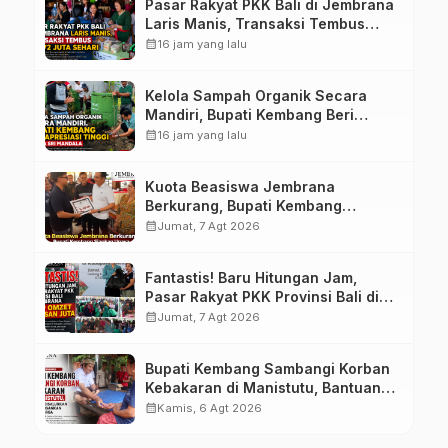
Pasar Rakyat PKK Bali di Jembrana
Laris Manis, Transaksi Tembus
Rp.672 Juta Sehari
calendar_month
16 jam yang lalu
Kelola Sampah Organik Secara
Mandiri, Bupati Kembang Beri
Apresiasi Tinggi Warga Sri
calendar_month
16 jam yang lalu
Mandala
Kuota Beasiswa Jembrana
Berkurang, Bupati Kembang
Siapkan Upaya Penambahan di
calendar_month
Jumat, 7 Agt 2026
Tahap II
Fantastis! Baru Hitungan Jam,
Pasar Rakyat PKK Provinsi Bali di
Jembrana Raup Omzet Ratusan
calendar_month
Jumat, 7 Agt 2026
Juta
Bupati Kembang Sambangi Korban
Kebakaran di Manistutu, Bantuan
Disalurkan untuk Ringankan Beban
calendar_month
Kamis, 6 Agt 2026
Warga