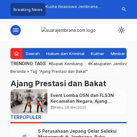
mpah Organik Secara
Kuota Beasiswa Jembrana
Fantastis! B
search
Breaking News
Bupati Kembang Beri
Berkurang, Bupati Kembang
Pasar Rakyat 
Tinggi Warga Sri
Siapkan Upaya Penambahan di
Jembrana Ra
Tahap II
Juta
menu
light_mode
home
Daerah
Hukum dan Kriminal
Kuliner
Mimbar Aga
TRENDING TAGS
#Bupati Kembang
#Kabupaten Jembrana
Beranda
»
Tag "Ajang Prestasi dan Bakat"
Ajang Prestasi dan Bakat
Event Lomba OSN dan FLS3N
Kecamatan Negara, Ajang
Kreativitas Anak Berprestasi
calendar_month
Rabu, 28 Mei 2025
TERPOPULER
5 Perusahaan Jepang Gelar Seleksi
Mengemudi di Jembrana, Buka