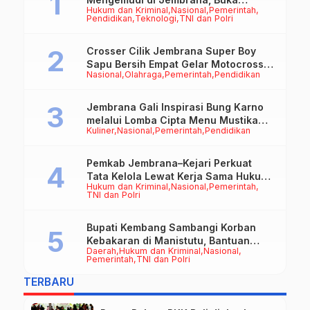
Hukum dan Kriminal
Nasional
Pemerintah
Peluang Kerja bagi Calon PMI
Pendidikan
Teknologi
TNI dan Polri
Crosser Cilik Jembrana Super Boy
Sapu Bersih Empat Gelar Motocross
Nasional
Olahraga
Pemerintah
Pendidikan
50cc
Jembrana Gali Inspirasi Bung Karno
melalui Lomba Cipta Menu Mustika
Kuliner
Nasional
Pemerintah
Pendidikan
Rasa
Pemkab Jembrana–Kejari Perkuat
Tata Kelola Lewat Kerja Sama Hukum
Hukum dan Kriminal
Nasional
Pemerintah
Datun
TNI dan Polri
Bupati Kembang Sambangi Korban
Kebakaran di Manistutu, Bantuan
Daerah
Hukum dan Kriminal
Nasional
Disalurkan untuk Ringankan Beban
Pemerintah
TNI dan Polri
Warga
TERBARU