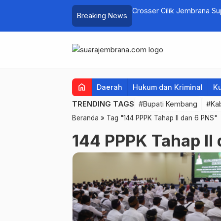
elayan Tenggelam di Perairan Pantai
Crosser Cilik Jembrana S
Breaking News
home
Daerah
Hukum dan Kriminal
Ku
TRENDING TAGS
#Bupati Kembang
#Ka
Beranda
»
Tag "144 PPPK Tahap II dan 6 PNS"
144 PPPK Tahap II