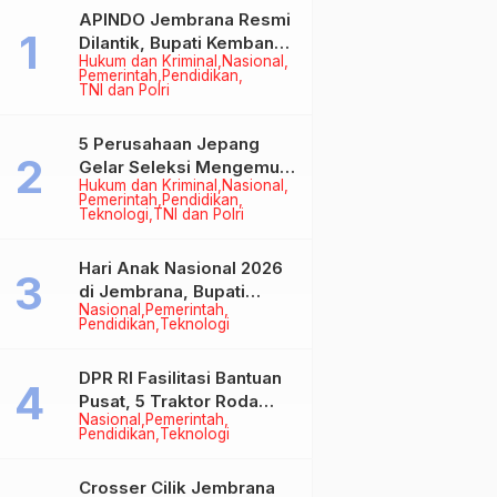
APINDO Jembrana Resmi
Dilantik, Bupati Kembang
Hukum dan Kriminal
Nasional
Minta Pengusaha Jadi
Pemerintah
Pendidikan
Motor Penggerak
TNI dan Polri
Ekonomi
5 Perusahaan Jepang
Gelar Seleksi Mengemudi
Hukum dan Kriminal
Nasional
di Jembrana, Buka
Pemerintah
Pendidikan
Peluang Kerja bagi Calon
Teknologi
TNI dan Polri
PMI
Hari Anak Nasional 2026
di Jembrana, Bupati
Nasional
Pemerintah
Kembang Tegaskan
Pendidikan
Teknologi
Pentingnya Karakter dan
Budaya di Era Teknologi
DPR RI Fasilitasi Bantuan
Pusat, 5 Traktor Roda
Nasional
Pemerintah
Empat Resmi Perkuat
Pendidikan
Teknologi
Mekanisasi Pertanian
Jembrana
Crosser Cilik Jembrana