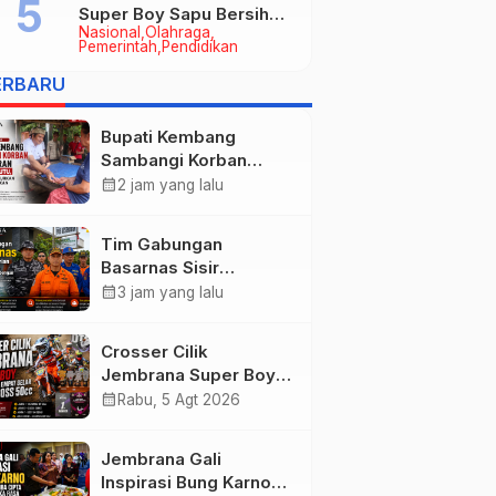
Super Boy Sapu Bersih
Nasional
Olahraga
Empat Gelar Motocross
Pemerintah
Pendidikan
50cc
ERBARU
Bupati Kembang
Sambangi Korban
Kebakaran di
calendar_month
2 jam yang lalu
Manistutu, Bantuan
Disalurkan untuk
Tim Gabungan
Ringankan Beban
Basarnas Sisir
Warga
Pencarian Nelayan
calendar_month
3 jam yang lalu
Tenggelam di Perairan
Pantai Pengambengan
Crosser Cilik
Jembrana Super Boy
Sapu Bersih Empat
calendar_month
Rabu, 5 Agt 2026
Gelar Motocross 50cc
Jembrana Gali
Inspirasi Bung Karno