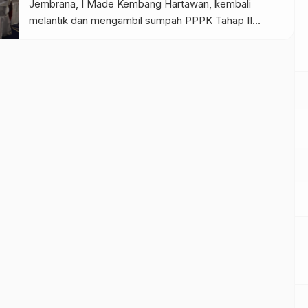
Jembrana, I Made Kembang Hartawan, kembali
melantik dan mengambil sumpah PPPK Tahap II
sejumlah 144 orang di Ballroom Gedung Kesenian Ir.
Soekarno, Selasa (30/9). Selain melantik PPPK Tahap
II, Bupati juga melantik dan mengambil sumpah PNS
dari lulusan IPDN sebanyak […]