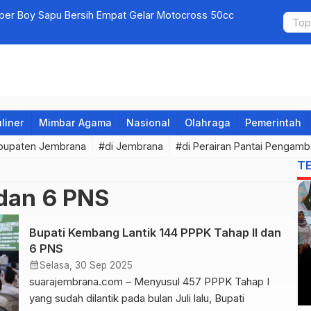
uper Boy Sapu Bersih Empat Gelar Motocross 50cc
Jembrana G
liner
Mimbar Agama
Nasional
Olahraga
Pemerintah
bupaten Jembrana
#di Jembrana
#di Perairan Pantai Pengam
T
 dan 6 PNS
Bupati Kembang Lantik 144 PPPK Tahap II dan
6 PNS
calendar_month
Selasa, 30 Sep 2025
suarajembrana.com – Menyusul 457 PPPK Tahap I
yang sudah dilantik pada bulan Juli lalu, Bupati